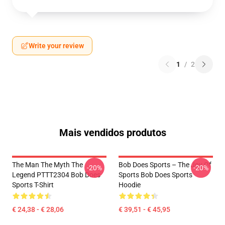
Write your review
1
/
2
Mais vendidos produtos
The Man The Myth The
Bob Does Sports – The Joy Of
-20%
-20%
Legend PTTT2304 Bob Does
Sports Bob Does Sports
Sports T-Shirt
Hoodie
€ 24,38 - € 28,06
€ 39,51 - € 45,95