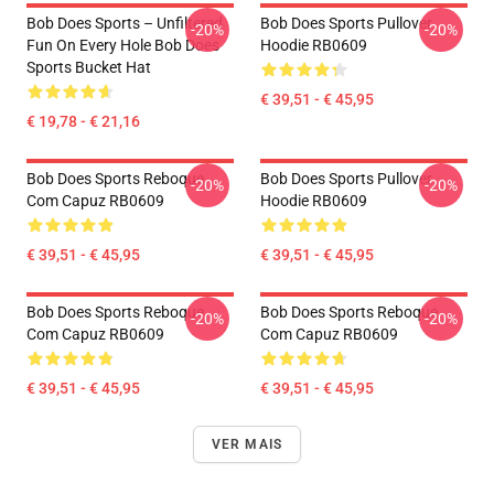
Bob Does Sports – Unfiltered
Bob Does Sports Pullover
-20%
-20%
Fun On Every Hole Bob Does
Hoodie RB0609
Sports Bucket Hat
€ 39,51 - € 45,95
€ 19,78 - € 21,16
Bob Does Sports Reboque
Bob Does Sports Pullover
-20%
-20%
Com Capuz RB0609
Hoodie RB0609
€ 39,51 - € 45,95
€ 39,51 - € 45,95
Bob Does Sports Reboque
Bob Does Sports Reboque
-20%
-20%
Com Capuz RB0609
Com Capuz RB0609
€ 39,51 - € 45,95
€ 39,51 - € 45,95
VER MAIS