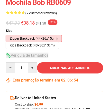
Mochila Bob RB0609
(7 customer reviews)
€47.73
€38.18
-20%
$41.50
Size
Zipper Backpack (44x26x15cm)
Kids Backpack (40x30x13cm)
Ver guia de tamanhos
Quantity
ADICIONAR AO CARRINHO
Esta promoção termina em
02
:
06
:
53
Deliver to United States
Cost to ship:
$6.99