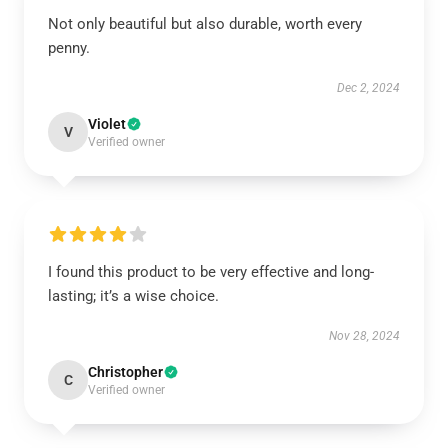
Not only beautiful but also durable, worth every
penny.
Dec 2, 2024
Violet
V
Verified owner
I found this product to be very effective and long-
lasting; it’s a wise choice.
Nov 28, 2024
Christopher
C
Verified owner