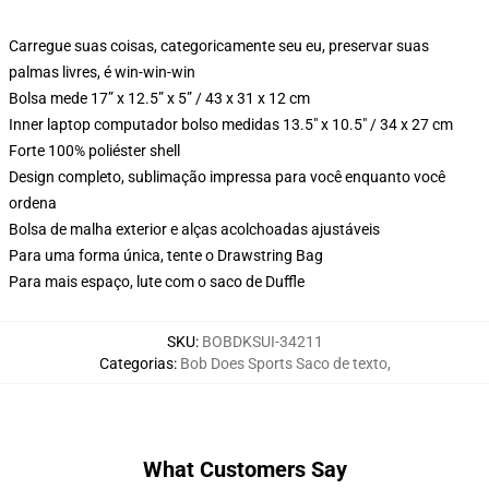
Carregue suas coisas, categoricamente seu eu, preservar suas
palmas livres, é win-win-win
Bolsa mede 17” x 12.5” x 5” / 43 x 31 x 12 cm
Inner laptop computador bolso medidas 13.5" x 10.5" / 34 x 27 cm
Forte 100% poliéster shell
Design completo, sublimação impressa para você enquanto você
ordena
Bolsa de malha exterior e alças acolchoadas ajustáveis
Para uma forma única, tente o Drawstring Bag
Para mais espaço, lute com o saco de Duffle
SKU
:
BOBDKSUI-34211
Categorias
:
Bob Does Sports Saco de texto
,
What Customers Say