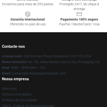
Enviamos para mais de 200 países
Protegido 24/7, do clique à
entrega
Garantia internacional
Pagamento 100% seguro
Oferecido no país de uso
PayPal / MasterCard / Visa
Contacte-nos
A nossa sede
: 245 S Arroyo Pkwy, Pasadena, CA 91105, EUA
Nosso Armazém
: No. 66, Jinkai Avenue, Benxi City, Chongqing, CN
Hour
: 9AM – 5PM (Mon – Fri)
Email
: contact@bobdoessportsmerch.com
Nossa empresa
Sobre nós
Termos e Condições
Políticas de privacidade
DMCA - Política de Direitos Autorais