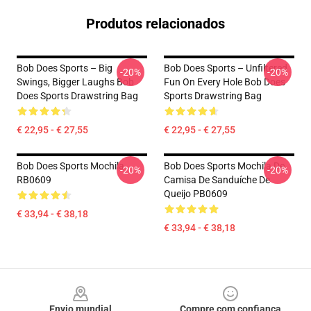
Produtos relacionados
Bob Does Sports – Big
Bob Does Sports – Unfiltered
-20%
-20%
Swings, Bigger Laughs Bob
Fun On Every Hole Bob Does
Does Sports Drawstring Bag
Sports Drawstring Bag
€ 22,95 - € 27,55
€ 22,95 - € 27,55
Bob Does Sports Mochila
Bob Does Sports Mochila De
-20%
-20%
RB0609
Camisa De Sanduíche De
Queijo PB0609
€ 33,94 - € 38,18
€ 33,94 - € 38,18
Footer
Envio mundial
Compre com confiança