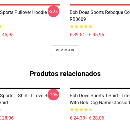
-20%
Sports Pullover Hoodie
Bob Does Sports Reboque C
RB0609
€ 45,95
€ 39,51 - € 45,95
VER MAIS
Produtos relacionados
-20%
ports T-Shirt - I Love Bob
Bob Does Sports T-Shirt - Life 
Shirt
With Bob Dog Name Classic T
€ 28,06
€ 24,38 - € 28,06