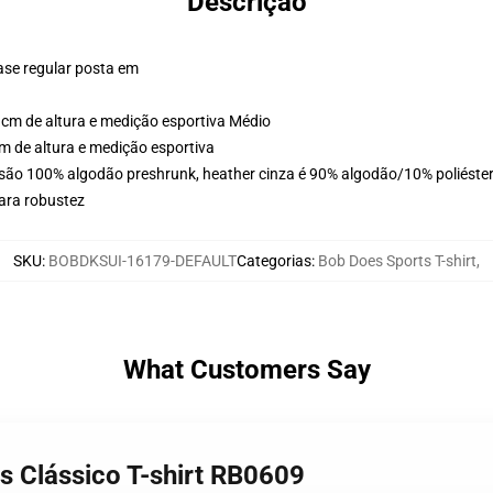
Descrição
ase regular posta em
cm de altura e medição esportiva Médio
 de altura e medição esportiva
 são 100% algodão preshrunk, heather cinza é 90% algodão/10% poliéster
ara robustez
SKU
:
BOBDKSUI-16179-DEFAULT
Categorias
:
Bob Does Sports T-shirt
,
What Customers Say
s Clássico T-shirt RB0609