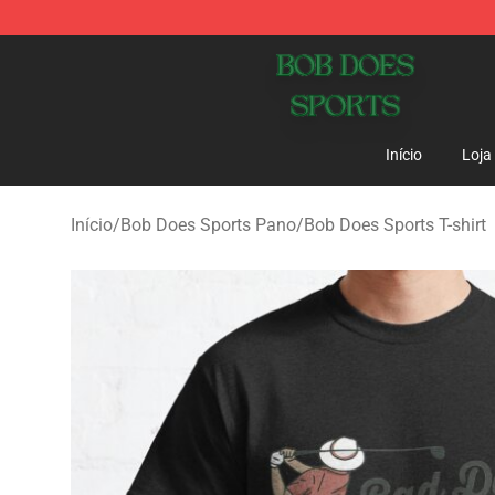
Bob Does Sports Store - Official Bob Does Sports Mer
Início
Loja
Início
/
Bob Does Sports Pano
/
Bob Does Sports T-shirt