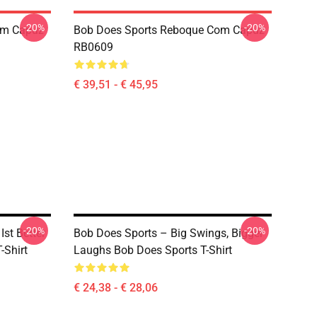
-20%
-20%
om Capuz
Bob Does Sports Reboque Com Capuz
RB0609
€ 39,51 - € 45,95
-20%
-20%
Ist Better
Bob Does Sports – Big Swings, Bigger
-Shirt
Laughs Bob Does Sports T-Shirt
€ 24,38 - € 28,06