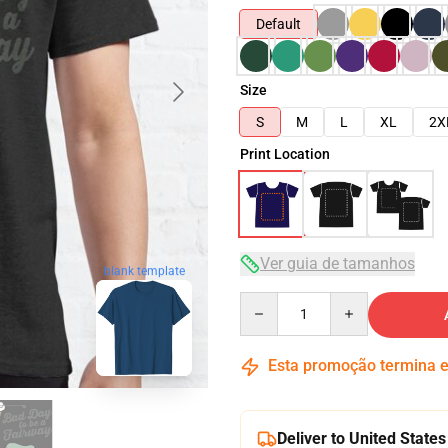
Default
Size
S
M
L
XL
2X
Print Location
Ver guia de tamanhos
blank template
Quantity
Esta promoção termina
Deliver to United States