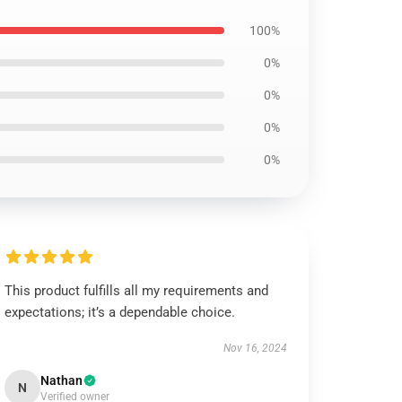
100%
0%
0%
0%
0%
This product fulfills all my requirements and
expectations; it’s a dependable choice.
Nov 16, 2024
Nathan
N
Verified owner