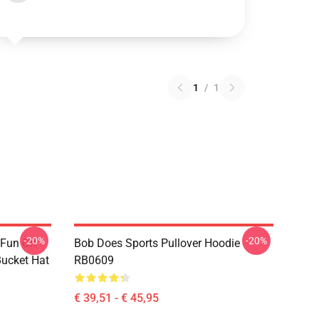
1
/
1
-20%
-20%
 Fun On
Bob Does Sports Pullover Hoodie
Bucket Hat
RB0609
€ 39,51 - € 45,95