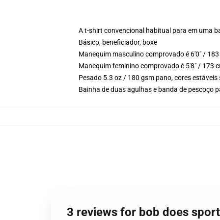
A t-shirt convencional habitual para em uma b
Básico, beneficiador, boxe
Manequim masculino comprovado é 6'0" / 183 
Manequim feminino comprovado é 5'8" / 173 cm
Pesado 5.3 oz / 180 gsm pano, cores estáveis
Bainha de duas agulhas e banda de pescoço p
3 reviews for bob does sport