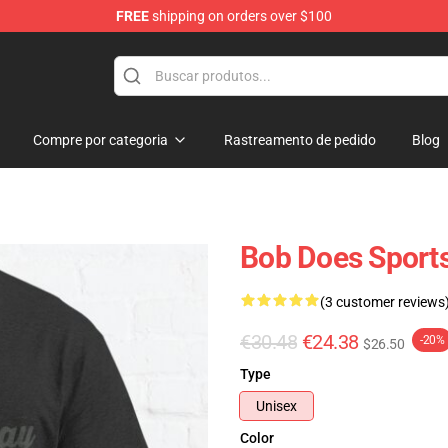
FREE
shipping on orders over $100
chandise Shop
Compre por categoria
Rastreamento de pedido
Blog
Bob Does Sports
(3 customer reviews
€30.48
€24.38
-20%
$26.50
Type
Unisex
Color