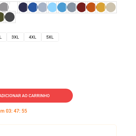
L
3XL
4XL
5XL
ADICIONAR AO CARRINHO
 em
03
:
47
:
54