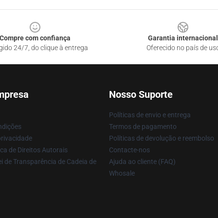
Compre com confiança
Garantia internacional
gido 24/7, do clique à entrega
Oferecido no país de us
mpresa
Nosso Suporte
Políticas de envio e entrega
ndições
Termos de pagamento
privacidade
Políticas de devolução e reembolso
ca de Direitos Autorais
Contacte-nos
i de Transparência de Cadeia de
Ajuda ao cliente (FAQ)
Whosale