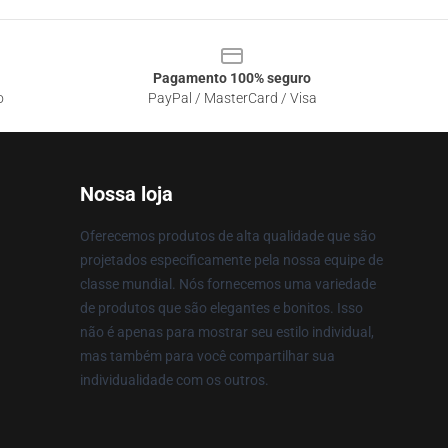
Pagamento 100% seguro
o
PayPal / MasterCard / Visa
Nossa loja
Oferecemos produtos de alta qualidade que são
projetados especificamente pela nossa equipe de
classe mundial. Nós fornecemos uma variedade
de produtos que são elegantes e bonitos. Isso
não é apenas para mostrar seu estilo individual,
mas também para você compartilhar sua
individualidade com os outros.