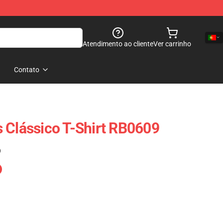
Atendimento ao cliente
Ver carrinho
Contato
 Clássico T-Shirt RB0609
)