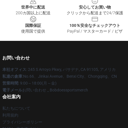
世界中に配送
安心してお買い物
200カ国以上に配送
クリックから配送まで24/7保護
国際保証
100％安全なチェックアウト
使用国で提供
PayPal / マスターカード / ビザ
お問い合わせ
本社オフィス
: 245 S Arroyo Pkwy, パサデナ, CA 91105, アメリカ
私達の倉庫
:No.66、Jinkai Avenue、Benxi City、Chongqing、CN
営業時間
: 9:00～18:00(月～金)
電子メール
お問い合わせ _ Bobdoessportsmerch
会社案内
私たちについて
利用規約
プライバシーポリシー