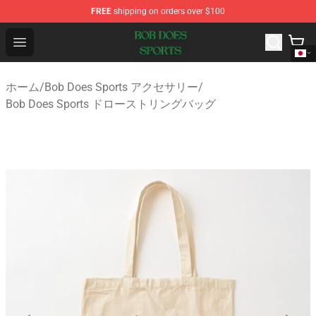
FREE
shipping on orders over $100
Bob Does Sports Store - Official Bob Does Sports Merch
Open menu
ホーム
/
Bob Does Sports アクセサリー
/
Bob Does Sports ドローストリングバッグ