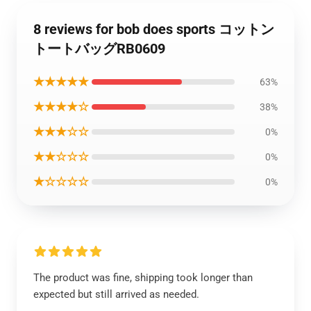
8 reviews for bob does sports コットン
トートバッグRB0609
★★★★★
63%
★★★★☆
38%
★★★☆☆
0%
★★☆☆☆
0%
★☆☆☆☆
0%
The product was fine, shipping took longer than
expected but still arrived as needed.