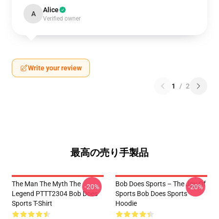
Alice
A
Verified owner
Write your review
1
/
2
最高の売り手製品
The Man The Myth The
Bob Does Sports – The Joy Of
-20%
-20%
Legend PTTT2304 Bob Does
Sports Bob Does Sports
Sports T-Shirt
Hoodie