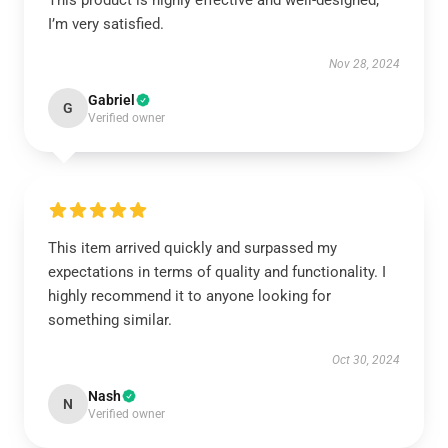
This product is highly effective and well-designed;
I’m very satisfied.
Nov 28, 2024
Gabriel
G
Verified owner
This item arrived quickly and surpassed my
expectations in terms of quality and functionality. I
highly recommend it to anyone looking for
something similar.
Oct 30, 2024
Nash
N
Verified owner