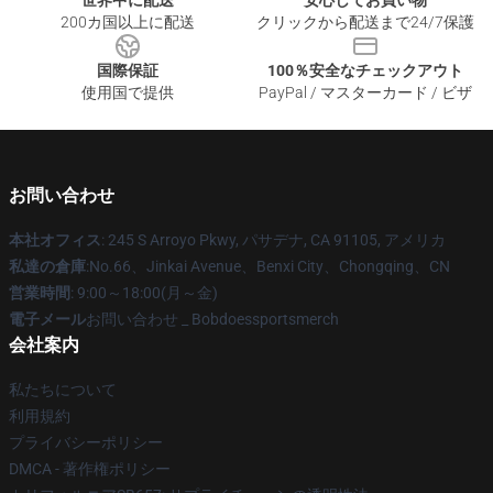
世界中に配送
安心してお買い物
200カ国以上に配送
クリックから配送まで24/7保護
国際保証
100％安全なチェックアウト
使用国で提供
PayPal / マスターカード / ビザ
お問い合わせ
本社オフィス
: 245 S Arroyo Pkwy, パサデナ, CA 91105, アメリカ
私達の倉庫
:No.66、Jinkai Avenue、Benxi City、Chongqing、CN
営業時間
: 9:00～18:00(月～金)
電子メール
お問い合わせ _ Bobdoessportsmerch
会社案内
私たちについて
利用規約
プライバシーポリシー
DMCA - 著作権ポリシー