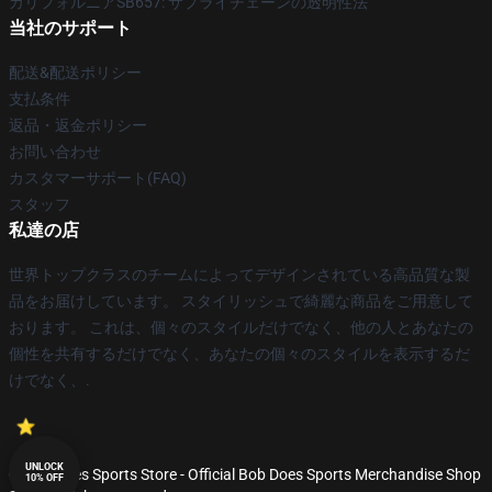
カリフォルニアSB657: サプライチェーンの透明性法
当社のサポート
配送&配送ポリシー
支払条件
返品・返金ポリシー
お問い合わせ
カスタマーサポート(FAQ)
スタッフ
私達の店
世界トップクラスのチームによってデザインされている高品質な製
品をお届けしています。 スタイリッシュで綺麗な商品をご用意して
おります。 これは、個々のスタイルだけでなく、他の人とあなたの
個性を共有するだけでなく、あなたの個々のスタイルを表示するだ
けでなく、.
UNLOCK
© Bob Does Sports Store - Official Bob Does Sports Merchandise Shop
10% OFF