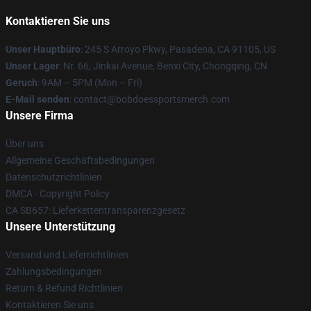
Kontaktieren Sie uns
Unser Hauptbüro
: 245 S Arroyo Pkwy, Pasadena, CA 91105, US
Unser Lager
: Nr. 66, Jinkai Avenue, Benxi City, Chongqing, CN
Geruch
: 9AM – 5PM (Mon – Fri)
E-Mail senden
: contact@bobdoessportsmerch.com
Unsere Firma
Über uns
Allgemeine Geschäftsbedingungen
Datenschutzrichtlinien
DMCA - Copyright Policy
CA SB657: Lieferkettentransparenzgesetz
Unsere Unterstützung
Versand und Lieferrichtlinien
Zahlungsbedingungen
Return & Refund Richtlinien
Kontaktieren Sie uns