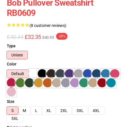
Bob Pullover Sweatshirt
RB0609
(8 customer reviews)
£40.44
£32.35
-20%
$40.95
Type
Unisex
Color
Default
Size
S
M
L
XL
2XL
3XL
4XL
5XL