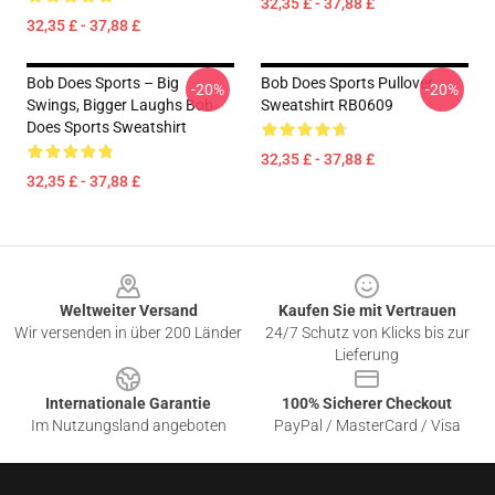
32,35 £ - 37,88 £
32,35 £ - 37,88 £
Bob Does Sports – Big
Bob Does Sports Pullover
-20%
-20%
Swings, Bigger Laughs Bob
Sweatshirt RB0609
Does Sports Sweatshirt
32,35 £ - 37,88 £
32,35 £ - 37,88 £
Footer
Weltweiter Versand
Kaufen Sie mit Vertrauen
Wir versenden in über 200 Länder
24/7 Schutz von Klicks bis zur
Lieferung
Internationale Garantie
100% Sicherer Checkout
Im Nutzungsland angeboten
PayPal / MasterCard / Visa