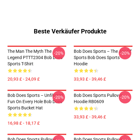
Beste Verkäufer Produkte
The Man The Myth The
Bob Does Sports – The Joy Of
-20%
-20%
Legend PTTT2304 Bob Does
Sports Bob Does Sports
Sports T-Shirt
Hoodie
20,93 £ - 24,09 £
33,93 £ - 39,46 £
Bob Does Sports – Unfiltered
Bob Does Sports Pullover
-20%
-20%
Fun On Every Hole Bob Does
Hoodie RB0609
Sports Bucket Hat
33,93 £ - 39,46 £
16,98 £ - 18,17 £
Bob Does Sports Pullover
Bob Does Sports Pullover