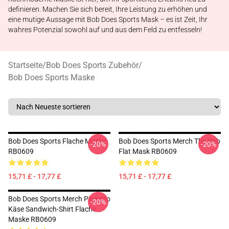
definieren. Machen Sie sich bereit, Ihre Leistung zu erhöhen und
eine mutige Aussage mit Bob Does Sports Mask – es ist Zeit, Ihr
wahres Potenzial sowohl auf und aus dem Feld zu entfesseln!
Startseite
/
Bob Does Sports Zubehör
/
Bob Does Sports Maske
Bob Does Sports Flache Maske
Bob Does Sports Merch The Bob
-20%
-20%
RB0609
Flat Mask RB0609
15,71 £ - 17,77 £
15,71 £ - 17,77 £
Bob Does Sports Merch Pimento
-20%
Käse Sandwich-Shirt Flache
Maske RB0609