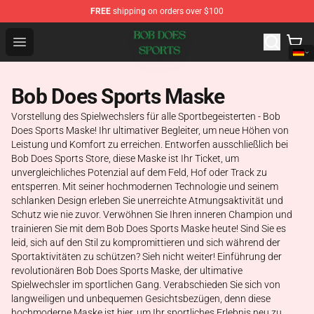
FREE
shipping on orders over $100
Bob Does Sports Store - Official Bob Does Sports Merch
Open menu
Bob Does Sports Maske
Vorstellung des Spielwechslers für alle Sportbegeisterten - Bob
Does Sports Maske! Ihr ultimativer Begleiter, um neue Höhen von
Leistung und Komfort zu erreichen. Entworfen ausschließlich bei
Bob Does Sports Store, diese Maske ist Ihr Ticket, um
unvergleichliches Potenzial auf dem Feld, Hof oder Track zu
entsperren. Mit seiner hochmodernen Technologie und seinem
schlanken Design erleben Sie unerreichte Atmungsaktivität und
Schutz wie nie zuvor. Verwöhnen Sie Ihren inneren Champion und
trainieren Sie mit dem Bob Does Sports Maske heute! Sind Sie es
leid, sich auf den Stil zu kompromittieren und sich während der
Sportaktivitäten zu schützen? Sieh nicht weiter! Einführung der
revolutionären Bob Does Sports Maske, der ultimative
Spielwechsler im sportlichen Gang. Verabschieden Sie sich von
langweiligen und unbequemen Gesichtsbezügen, denn diese
hochmoderne Maske ist hier, um Ihr sportliches Erlebnis neu zu