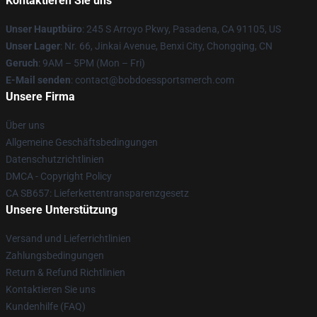
Kontaktieren Sie uns
Unser Hauptbüro
: 245 S Arroyo Pkwy, Pasadena, CA 91105, US
Unser Lager
: Nr. 66, Jinkai Avenue, Benxi City, Chongqing, CN
Geruch
: 9AM – 5PM (Mon – Fri)
E-Mail senden
: contact@bobdoessportsmerch.com
Unsere Firma
Über uns
Allgemeine Geschäftsbedingungen
Datenschutzrichtlinien
DMCA - Copyright Policy
CA SB657: Lieferkettentransparenzgesetz
Unsere Unterstützung
Versand und Lieferrichtlinien
Zahlungsbedingungen
Return & Refund Richtlinien
Kontaktieren Sie uns
Kundenhilfe (FAQ)