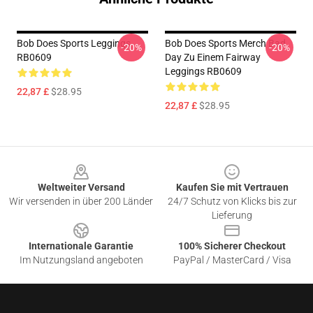
Bob Does Sports Leggings
Bob Does Sports Merch Bad
-20%
-20%
RB0609
Day Zu Einem Fairway
Leggings RB0609
22,87 £
$28.95
22,87 £
$28.95
Footer
Weltweiter Versand
Kaufen Sie mit Vertrauen
Wir versenden in über 200 Länder
24/7 Schutz von Klicks bis zur
Lieferung
Internationale Garantie
100% Sicherer Checkout
Im Nutzungsland angeboten
PayPal / MasterCard / Visa