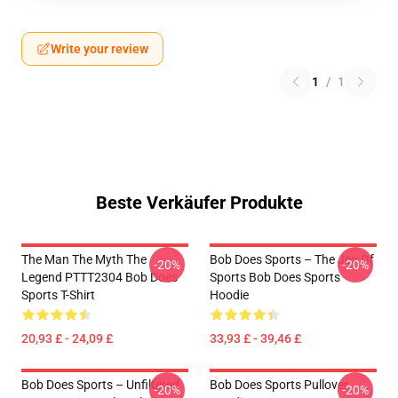
Write your review
1
/
1
Beste Verkäufer Produkte
The Man The Myth The
Bob Does Sports – The Joy Of
-20%
-20%
Legend PTTT2304 Bob Does
Sports Bob Does Sports
Sports T-Shirt
Hoodie
20,93 £ - 24,09 £
33,93 £ - 39,46 £
Bob Does Sports – Unfiltered
Bob Does Sports Pullover
-20%
-20%