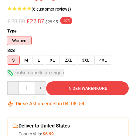
(6 customer reviews)
£28.59
£22.87
-20%
$28.95
Type
Women
Size
S
M
L
XL
2XL
3XL
4XL
Größentabelle anzeigen
Quantity
IN DEN WARENKORB
Diese Aktion endet in
04
:
08
:
54
Deliver to United States
Cost to ship:
$6.99