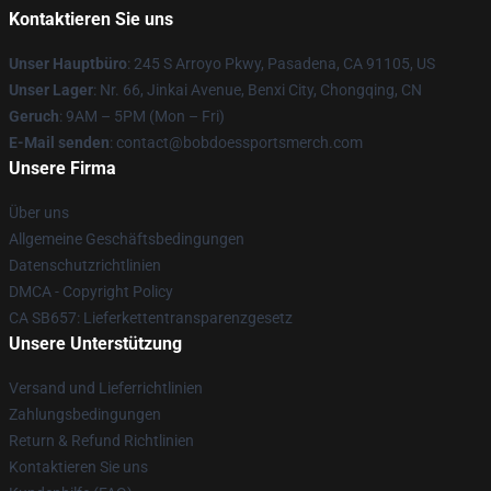
Kontaktieren Sie uns
Unser Hauptbüro
: 245 S Arroyo Pkwy, Pasadena, CA 91105, US
Unser Lager
: Nr. 66, Jinkai Avenue, Benxi City, Chongqing, CN
Geruch
: 9AM – 5PM (Mon – Fri)
E-Mail senden
: contact@bobdoessportsmerch.com
Unsere Firma
Über uns
Allgemeine Geschäftsbedingungen
Datenschutzrichtlinien
DMCA - Copyright Policy
CA SB657: Lieferkettentransparenzgesetz
Unsere Unterstützung
Versand und Lieferrichtlinien
Zahlungsbedingungen
Return & Refund Richtlinien
Kontaktieren Sie uns