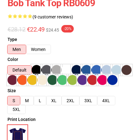
Bob Tank Top RB0609
(9 customer reviews)
€28.12
€22.49
-20%
$24.45
Type
Men
Women
Color
Default
Size
S
M
L
XL
2XL
3XL
4XL
5XL
Print Location