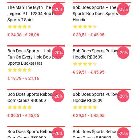
The Man The Myth The
Bob Does Sports – The Joy Of
-20%
-20%
Legend PTTT2304 Bob Does
Sports Bob Does Sports
Sports T-Shirt
Hoodie
€ 24,38 - € 28,06
€ 39,51 - € 45,95
Bob Does Sports – Unfiltered
Bob Does Sports Pullover
-20%
-20%
Fun On Every Hole Bob Does
Hoodie RB0609
Sports Bucket Hat
€ 39,51 - € 45,95
€ 19,78 - € 21,16
Bob Does Sports Reboque
Bob Does Sports Pullover
-20%
-20%
Com Capuz RB0609
Hoodie RB0609
€ 39,51 - € 45,95
€ 39,51 - € 45,95
Bob Does Sports Reboque
Bob Does Sports Reboque
-20%
-20%
Com Capuz RB0609
Com Capuz RB0609