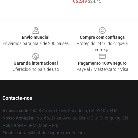
€ 22,49
$24.45
Footer
Envio mundial
Compre com confiança
Enviamos para mais de 200 países
Protegido 24/7, do clique à
entrega
Garantia internacional
Pagamento 100% seguro
Oferecido no país de uso
PayPal / MasterCard / Visa
Contacte-nos
A nossa sede
: 245 S Arroyo Pkwy, Pasadena, CA 91105, EUA
Nosso Armazém
: No. 66, Jinkai Avenue, Benxi City, Chongqing, CN
Hour
: 9AM – 5PM (Mon – Fri)
Email
: contact@bobdoessportsmerch.com