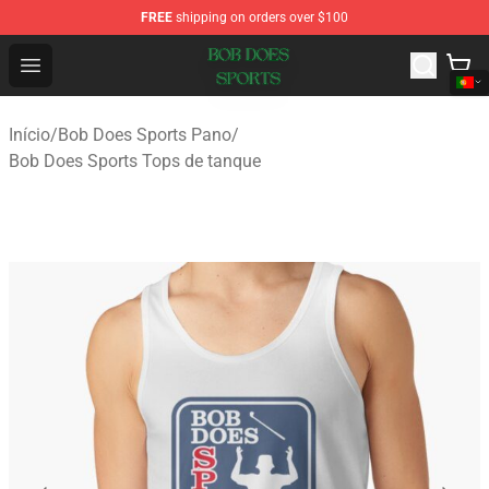
FREE
shipping on orders over $100
Bob Does Sports Store - Official Bob Does Sports Merch
Open menu
Início
/
Bob Does Sports Pano
/
Bob Does Sports Tops de tanque