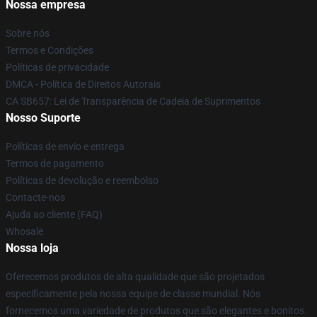
Nossa empresa
Sobre nós
Termos e Condições
Políticas de privacidade
DMCA - Política de Direitos Autorais
CA SB657: Lei de Transparência de Cadeia de Suprimentos
Nosso Suporte
Políticas de envio e entrega
Termos de pagamento
Políticas de devolução e reembolso
Contacte-nos
Ajuda ao cliente (FAQ)
Whosale
Nossa loja
Oferecemos produtos de alta qualidade que são projetados
especificamente pela nossa equipe de classe mundial. Nós
fornecemos uma variedade de produtos que são elegantes e bonitos.