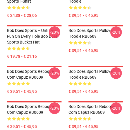
Sports T-Shirt
Hoodie
€ 24,38 - € 28,06
€ 39,51 - € 45,95
Bob Does Sports – Unfiltered
Bob Does Sports Pullover
-20%
-20%
Fun On Every Hole Bob Does
Hoodie RB0609
Sports Bucket Hat
€ 39,51 - € 45,95
€ 19,78 - € 21,16
Bob Does Sports Reboque
Bob Does Sports Pullover
-20%
-20%
Com Capuz RB0609
Hoodie RB0609
€ 39,51 - € 45,95
€ 39,51 - € 45,95
Bob Does Sports Reboque
Bob Does Sports Reboque
-20%
-20%
Com Capuz RB0609
Com Capuz RB0609
€ 39,51 - € 45,95
€ 39,51 - € 45,95