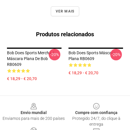
VER MAIS
Produtos relacionados
Bob Does Sports Mercha A
Bob Does Sports Máscara
-20%
-20%
Máscara Plana De Bob
Plana RB0609
RB0609
€ 18,29 - € 20,70
€ 18,29 - € 20,70
Footer
Envio mundial
Compre com confiança
Enviamos para mais de 200 países
Protegido 24/7, do clique à
entrega