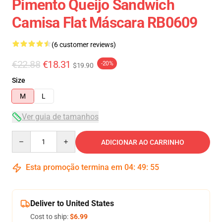
Pimento Queijo Sandwich
Camisa Flat Máscara RB0609
(6 customer reviews)
€22.88
€18.31
-20%
$19.90
Size
M
L
Ver guia de tamanhos
Quantity
ADICIONAR AO CARRINHO
Esta promoção termina em
04
:
49
:
54
Deliver to United States
Cost to ship:
$6.99