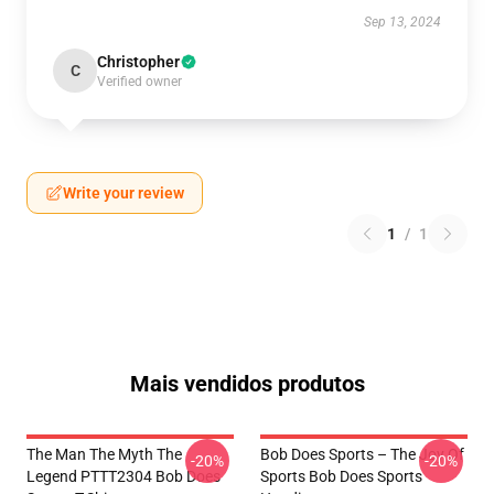
Sep 13, 2024
Christopher
C
Verified owner
Write your review
1
/
1
Mais vendidos produtos
The Man The Myth The
Bob Does Sports – The Joy Of
-20%
-20%
Legend PTTT2304 Bob Does
Sports Bob Does Sports