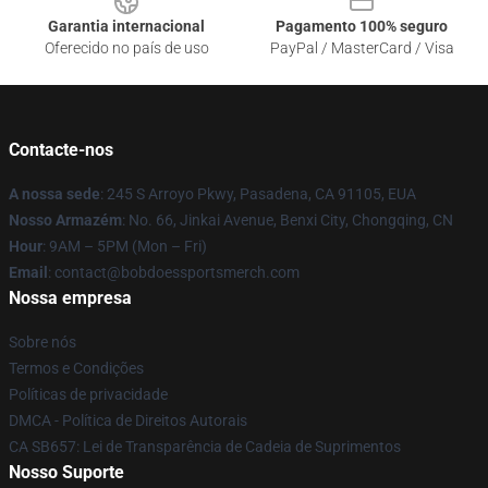
Garantia internacional
Pagamento 100% seguro
Oferecido no país de uso
PayPal / MasterCard / Visa
Contacte-nos
A nossa sede
: 245 S Arroyo Pkwy, Pasadena, CA 91105, EUA
Nosso Armazém
: No. 66, Jinkai Avenue, Benxi City, Chongqing, CN
Hour
: 9AM – 5PM (Mon – Fri)
Email
: contact@bobdoessportsmerch.com
Nossa empresa
Sobre nós
Termos e Condições
Políticas de privacidade
DMCA - Política de Direitos Autorais
CA SB657: Lei de Transparência de Cadeia de Suprimentos
Nosso Suporte