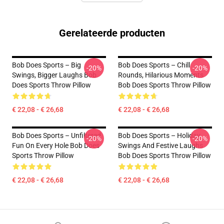
Gerelateerde producten
Bob Does Sports – Big
Bob Does Sports – Chill
-20%
-20%
Swings, Bigger Laughs Bob
Rounds, Hilarious Moments
Does Sports Throw Pillow
Bob Does Sports Throw Pillow
€ 22,08 - € 26,68
€ 22,08 - € 26,68
Bob Does Sports – Unfiltered
Bob Does Sports – Holiday
-20%
-20%
Fun On Every Hole Bob Does
Swings And Festive Laughs
Sports Throw Pillow
Bob Does Sports Throw Pillow
€ 22,08 - € 26,68
€ 22,08 - € 26,68
Footer