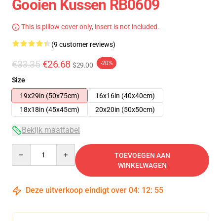
Gooien Kussen RB0609
This is pillow cover only, insert is not included.
(9 customer reviews)
€33.35
€26.68
-20%
$29.00
Size
19x29in (50x75cm)
16x16in (40x40cm)
18x18in (45x45cm)
20x20in (50x50cm)
Bekijk maattabel
Quantity
TOEVOEGEN AAN
WINKELWAGEN
Deze uitverkoop eindigt over
04
:
12
:
54