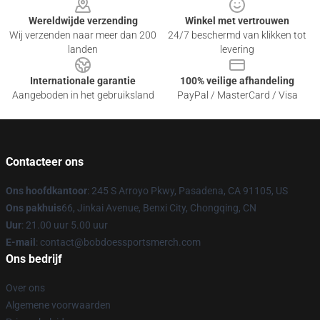
Wereldwijde verzending
Winkel met vertrouwen
Wij verzenden naar meer dan 200
24/7 beschermd van klikken tot
landen
levering
Internationale garantie
100% veilige afhandeling
Aangeboden in het gebruiksland
PayPal / MasterCard / Visa
Contacteer ons
Ons hoofdkantoor
: 245 S Arroyo Pkwy, Pasadena, CA 91105, US
Ons pakhuis
66, Jinkai Avenue, Benxi City, Chongqing, CN
Uur
: 21.00 uur 5.00 uur
E-mail
: contact@bobdoessportsmerch.com
Ons bedrijf
Over ons
Algemene voorwaarden