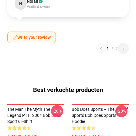
Nolan
N
Verified owner
Write your review
1
/
2
Best verkochte producten
The Man The Myth The
Bob Does Sports – The Joy Of
-20%
-20%
Legend PTTT2304 Bob Does
Sports Bob Does Sports
Sports T-Shirt
Hoodie