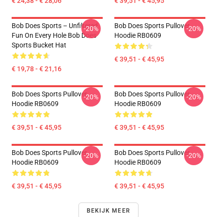
€ 24,38 - € 28,06
€ 39,51 - € 45,95
Bob Does Sports – Unfiltered
Bob Does Sports Pullover
-20%
-20%
Fun On Every Hole Bob Does
Hoodie RB0609
Sports Bucket Hat
€ 39,51 - € 45,95
€ 19,78 - € 21,16
Bob Does Sports Pullover
Bob Does Sports Pullover
-20%
-20%
Hoodie RB0609
Hoodie RB0609
€ 39,51 - € 45,95
€ 39,51 - € 45,95
Bob Does Sports Pullover
Bob Does Sports Pullover
-20%
-20%
Hoodie RB0609
Hoodie RB0609
€ 39,51 - € 45,95
€ 39,51 - € 45,95
BEKIJK MEER