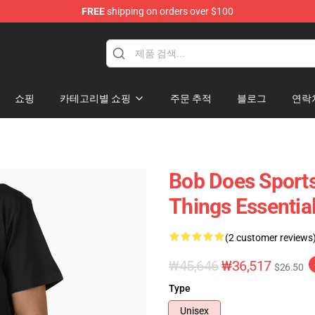
FREE
shipping on orders over $100
chandise Shop
쇼핑
카테고리별 쇼핑
주문 추적
블로그
연락
Bob Does Sports
Things Essential
(2 customer reviews
₩45,646
₩36,517
$26.50
Type
Unisex