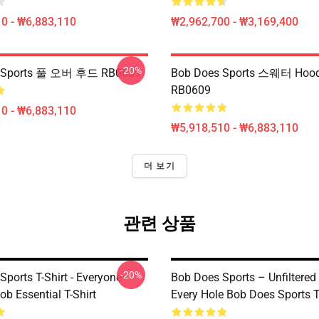
0 - ₩6,883,110
₩2,962,700 - ₩3,169,400
-20%
 Sports 풀 오버 후드 RB0609
Bob Does Sports 스웨터 Hood
RB0609
0 - ₩6,883,110
₩5,918,510 - ₩6,883,110
더 보기
관련 상품
-20%
ports T-Shirt - Everyone
Bob Does Sports – Unfiltered
b Essential T-Shirt
Every Hole Bob Does Sports T