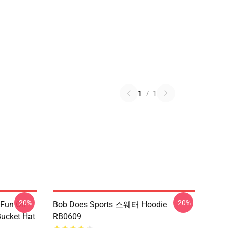
1
/
1
-20%
-20%
 Fun On
Bob Does Sports 스웨터 Hoodie
Bucket Hat
RB0609