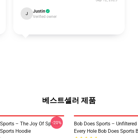
Sep 12, 2025
Justin
J
Verified owner
베스트셀러 제품
-20%
Sports – The Joy Of Sports
Bob Does Sports – Unfiltered
Sports Hoodie
Every Hole Bob Does Sports 