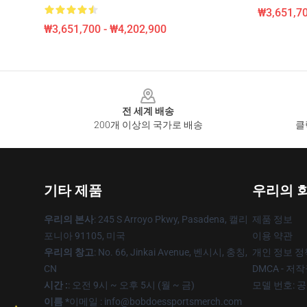
₩3,651,70
₩3,651,700 - ₩4,202,900
Footer
전 세계 배송
200개 이상의 국가로 배송
클
기타 제품
우리의 
우리의 본사
: 245 S Arroyo Pkwy, Pasadena, 캘리
제품 정보
포니아 91105, 미국
이용 약관
우리의 창고
: No. 66, Jinkai Avenue, 벤시시, 충칭,
개인 정보 정
CN
DMCA - 저
시간 :
: 오전 9시 ~ 오후 5시 (월 ~ 금)
모델 번호: 
이름 *
이메일 : info@bobdoessportsmerch.com