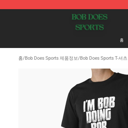
Bob Does Sports Store - Official Bob Does Sports Mer
홈
홈
/
Bob Does Sports 제품정보
/
Bob Does Sports T-셔츠