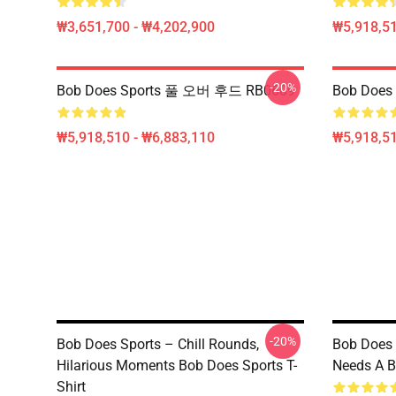
₩3,651,700 - ₩4,202,900
₩5,918,51
-20%
Bob Does Sports 풀 오버 후드 RB0609
Bob Does
₩5,918,510 - ₩6,883,110
₩5,918,51
-20%
Bob Does Sports – Chill Rounds,
Bob Does S
Hilarious Moments Bob Does Sports T-
Needs A Bo
Shirt