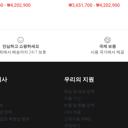
0 - ₩4,202,900
₩3,651,700 - ₩4,202,900
안심하고 쇼핑하세요
국제 보증
릭에서 배송까지 24/7 보호
사용 국가에서 제공
회사
우리의 지원
배송 및 배송 정책
지불 기간
책
반품 및 환불 정책
작권 정책
기타 제품
공급망 투명성 행위
고객지원 (FAQ)
구매하기