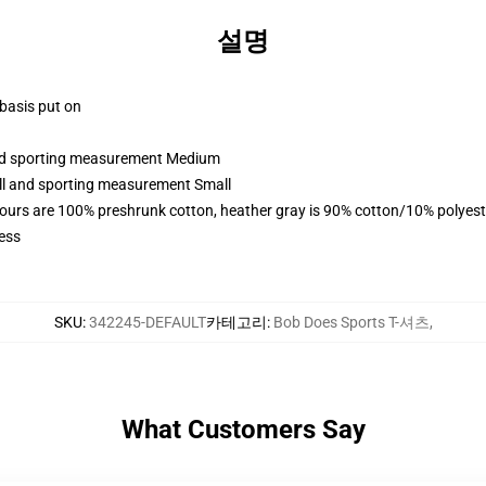
설명
 basis put on
 and sporting measurement Medium
all and sporting measurement Small
lours are 100% preshrunk cotton, heather gray is 90% cotton/10% polyest
ess
SKU
:
342245-DEFAULT
카테고리
:
Bob Does Sports T-셔츠
,
What Customers Say