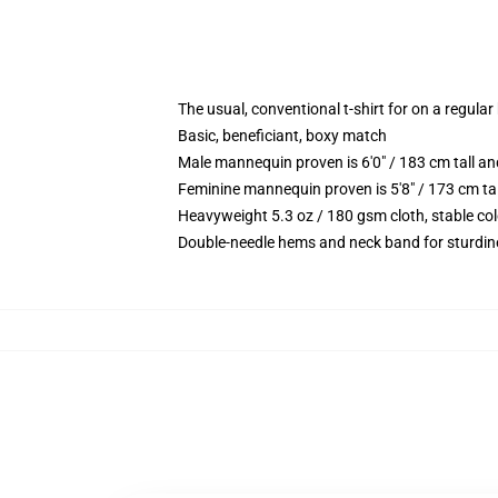
The usual, conventional t-shirt for on a regular
Basic, beneficiant, boxy match
Male mannequin proven is 6'0" / 183 cm tall
Feminine mannequin proven is 5'8" / 173 cm t
Heavyweight 5.3 oz / 180 gsm cloth, stable co
Double-needle hems and neck band for sturdin