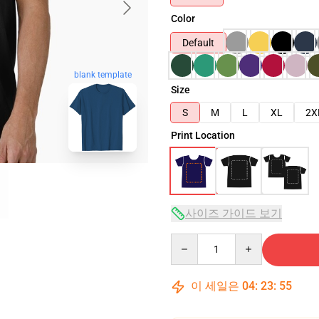
Color
Default
blank template
Size
S
M
L
XL
2X
Print Location
사이즈 가이드 보기
Quantity
이 세일은
04
:
23
:
54