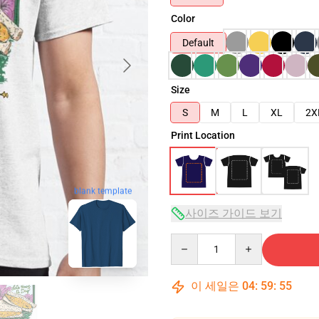
Color
Default
Size
S
M
L
XL
2X
Print Location
blank template
사이즈 가이드 보기
Quantity
이 세일은
04
:
59
:
54