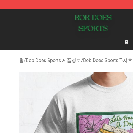
Bob Does Sports Store - Official Bob Does Sports Mer
홈
홈
/
Bob Does Sports 제품정보
/
Bob Does Sports T-셔츠