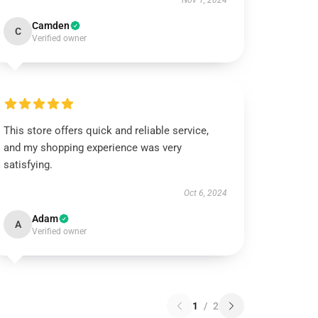
Nov 1, 2024
Camden
C
Verified owner
This store offers quick and reliable service,
and my shopping experience was very
satisfying.
Oct 6, 2024
Adam
A
Verified owner
1
/
2