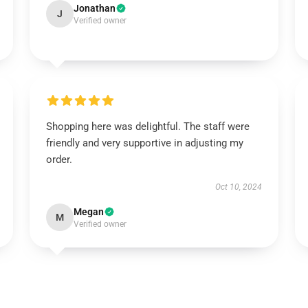
Jonathan
J
Verified owner
Shopping here was delightful. The staff were
friendly and very supportive in adjusting my
order.
Oct 10, 2024
Megan
M
Verified owner