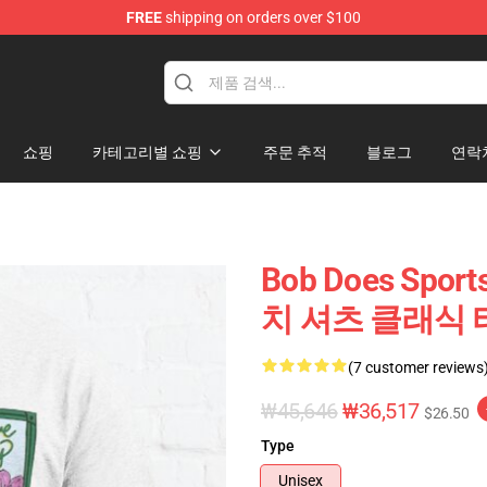
FREE
shipping on orders over $100
chandise Shop
쇼핑
카테고리별 쇼핑
주문 추적
블로그
연락
Bob Does Spor
치 셔츠 클래식 티
(7 customer reviews
₩45,646
₩36,517
$26.50
Type
Unisex