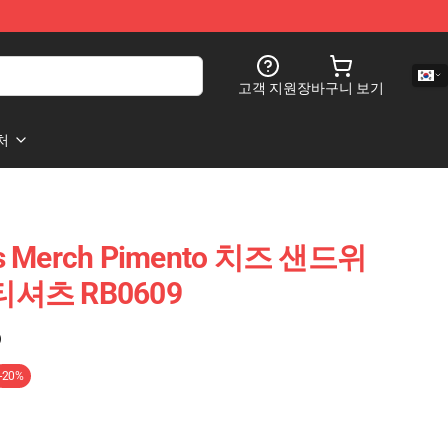
고객 지원
장바구니 보기
처
ts Merch Pimento 치즈 샌드위
셔츠 RB0609
)
-20%