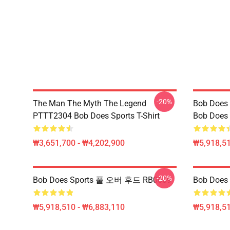
-20%
The Man The Myth The Legend
Bob Does 
PTTT2304 Bob Does Sports T-Shirt
Bob Does 
₩3,651,700 - ₩4,202,900
₩5,918,51
-20%
Bob Does Sports 풀 오버 후드 RB0609
Bob Does
₩5,918,510 - ₩6,883,110
₩5,918,51