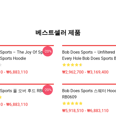
베스트셀러 제품
-20%
Sports – The Joy Of Sports
Bob Does Sports – Unfiltered
Sports Hoodie
Every Hole Bob Does Sports 
0 - ₩6,883,110
₩2,962,700 - ₩3,169,400
-20%
 Sports 풀 오버 후드 RB0609
Bob Does Sports 스웨터 Hood
RB0609
0 - ₩6,883,110
₩5,918,510 - ₩6,883,110