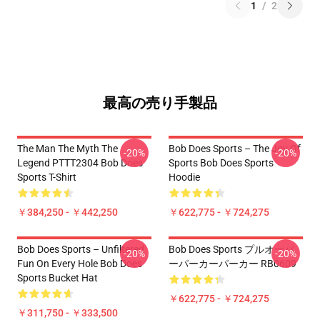
1
/
2
最高の売り手製品
The Man The Myth The
Bob Does Sports – The Joy Of
-20%
-20%
Legend PTTT2304 Bob Does
Sports Bob Does Sports
Sports T-Shirt
Hoodie
￥384,250 - ￥442,250
￥622,775 - ￥724,275
Bob Does Sports – Unfiltered
Bob Does Sports プルオーバ
-20%
-20%
Fun On Every Hole Bob Does
ーパーカーパーカー RB0609
Sports Bucket Hat
￥622,775 - ￥724,275
￥311,750 - ￥333,500