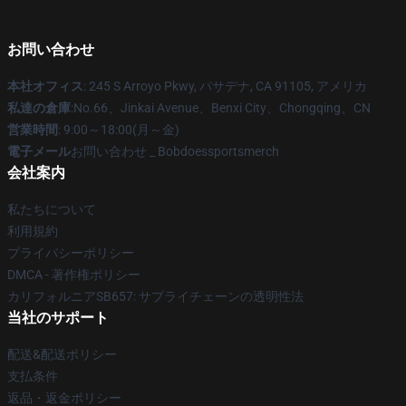
お問い合わせ
本社オフィス
: 245 S Arroyo Pkwy, パサデナ, CA 91105, アメリカ
私達の倉庫
:No.66、Jinkai Avenue、Benxi City、Chongqing、CN
営業時間
: 9:00～18:00(月～金)
電子メール
お問い合わせ _ Bobdoessportsmerch
会社案内
私たちについて
利用規約
プライバシーポリシー
DMCA - 著作権ポリシー
カリフォルニアSB657: サプライチェーンの透明性法
当社のサポート
配送&配送ポリシー
支払条件
返品・返金ポリシー