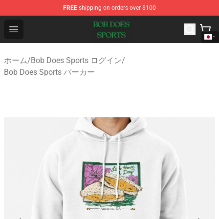
FREE
shipping on orders over $100
Bob Does Sports Store - Official Bob Does Sports Merch
Open menu
ホーム
/
Bob Does Sports ログイン
/
Bob Does Sports パーカー