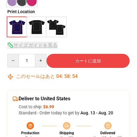
Print Location
サイズガイドを見る
Quantity
カートに追加
このセールはあと
04
:
58
:
54
Deliver to United States
Cost to ship:
$6.99
Standard - Order today to get by
Aug. 13 - Aug. 20
Production
Shipping
Delivered