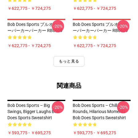
￥622,775 - ￥724,275
￥622,775 - ￥724,275
Bob Does Sports プルオーバ
Bob Does Sports プルオーバ
-20%
-20%
ーパーカーパーカー RB0609
ーパーカーパーカー RB0609
￥622,775 - ￥724,275
￥622,775 - ￥724,275
もっと見る
関連商品
Bob Does Sports – Big
Bob Does Sports – Chill
-20%
-20%
Swings, Bigger Laughs Bob
Rounds, Hilarious Moments
Does Sports Sweatshirt
Bob Does Sports Sweatshirt
￥593,775 - ￥695,275
￥593,775 - ￥695,275