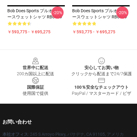
Bob Does Sports プルオーバ
Bob Does Sports プルオーバ
-20%
-20%
ースウェットシャツ RB0609
ースウェットシャツ RB0609
￥593,775 - ￥695,275
￥593,775 - ￥695,275
Footer
世界中に配送
安心してお買い物
200カ国以上に配送
クリックから配送まで24/7保護
国際保証
100％安全なチェックアウト
使用国で提供
PayPal / マスターカード / ビザ
お問い合わせ
本社オフィス
: 245 S Arroyo Pkwy, パサデナ, CA 91105, アメリカ