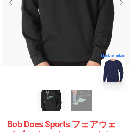
blank template
Bob Does Sports フェアウェ