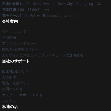
私達の倉庫
:No.66、Jinkai Avenue、Benxi City、Chongqing、CN
営業時間
: 9:00～18:00(月～金)
電子メール
お問い合わせ _ Bobdoessportsmerch
会社案内
私たちについて
利用規約
プライバシーポリシー
DMCA - 著作権ポリシー
カリフォルニアSB657: サプライチェーンの透明性法
当社のサポート
配送&配送ポリシー
支払条件
返品・返金ポリシー
お問い合わせ
カスタマーサポート(FAQ)
スタッフ
私達の店