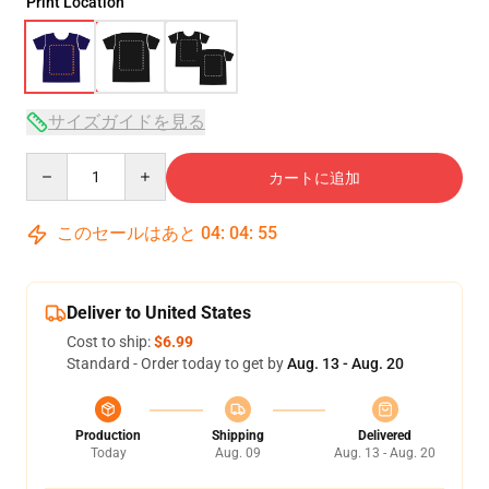
Print Location
サイズガイドを見る
Quantity
カートに追加
このセールはあと
04
:
04
:
54
Deliver to United States
Cost to ship:
$6.99
Standard - Order today to get by
Aug. 13 - Aug. 20
Production
Shipping
Delivered
Today
Aug. 09
Aug. 13 - Aug. 20