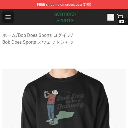
FREE
shipping on orders over $100
Bob Does Sports Store - Official Bob Does Sports Merch
Open menu
ホーム
/
Bob Does Sports ログイン
/
Bob Does Sports スウェットシャツ