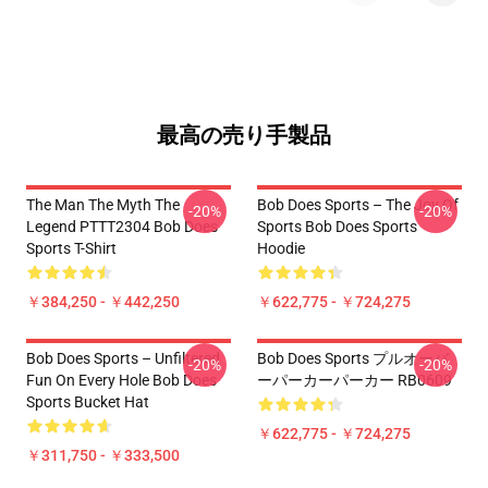
最高の売り手製品
The Man The Myth The
Bob Does Sports – The Joy Of
-20%
-20%
Legend PTTT2304 Bob Does
Sports Bob Does Sports
Sports T-Shirt
Hoodie
￥384,250 - ￥442,250
￥622,775 - ￥724,275
Bob Does Sports – Unfiltered
Bob Does Sports プルオーバ
-20%
-20%
Fun On Every Hole Bob Does
ーパーカーパーカー RB0609
Sports Bucket Hat
￥622,775 - ￥724,275
￥311,750 - ￥333,500