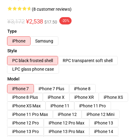
(8 customer reviews)
¥3,172
¥2,538
-20%
$17.50
Type
iPhone
Samsung
Style
PC black frosted shell
RPC transparent soft shell
LPC glass phone case
Model
iPhone 7
iPhone 7 Plus
iPhone 8
iPhone 8 Plus
iPhone X
iPhone XR
iPhone XS
iPhone XS Max
iPhone 11
iPhone 11 Pro
iPhone 11 Pro Max
iPhone 12
iPhone 12 Mini
iPhone 12 Pro
iPhone 12 Pro Max
iPhone 13
iPhone 13 Pro
iPhone 13 Pro Max
iPhone 14