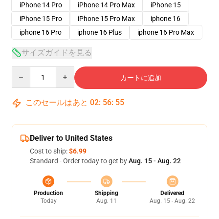
iPhone 14 Pro
iPhone 14 Pro Max
iPhone 15
iPhone 15 Pro
iPhone 15 Pro Max
iphone 16
iphone 16 Pro
iphone 16 Plus
iphone 16 Pro Max
サイズガイドを見る
Quantity
カートに追加
このセールはあと
02
:
56
:
54
Deliver to United States
Cost to ship:
$6.99
Standard - Order today to get by
Aug. 15 - Aug. 22
Production
Shipping
Delivered
Today
Aug. 11
Aug. 15 - Aug. 22