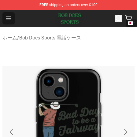
FREE
shipping on orders over $100
Bob Does Sports Store - Official Bob Does Sports Merch
Open menu
ホーム
/
Bob Does Sports 電話ケース