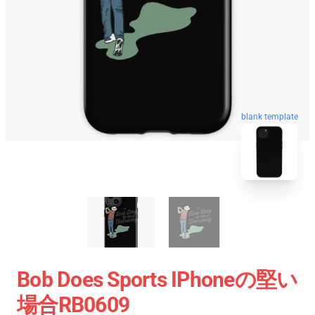
blank template
Bob Does Sports IPhoneの堅い
場合RB0609