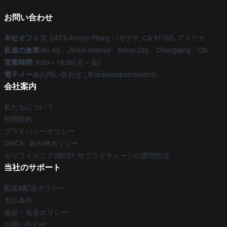
お問い合わせ
本社オフィス
: 245 S Arroyo Pkwy, パサデナ, CA 91105, アメリカ
私達の倉庫
:No.66、Jinkai Avenue、Benxi City、Chongqing、CN
営業時間
: 9:00～18:00(月～金)
電子メール
お問い合わせ _ Bobdoessportsmerch
会社案内
私たちについて
利用規約
プライバシーポリシー
DMCA - 著作権ポリシー
カリフォルニアSB657: サプライチェーンの透明性法
当社のサポート
配送&配送ポリシー
支払条件
返品・返金ポリシー
お問い合わせ