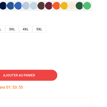
L
3XL
4XL
5XL
AJOUTER AU PANIER
dans
01
:
53
:
54