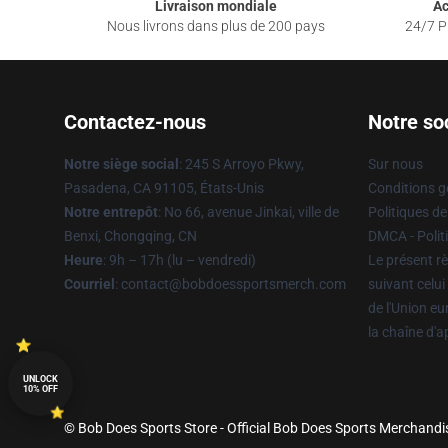
Livraison mondiale
Ac
Nous livrons dans plus de 200 pays
24/7 Pr
Contactez-nous
Notre so
Notre siège social
: 245 S Arroyo Pkwy,
Sur nous
Pasadena, CA 91105, États-Unis
Conditions g
Notre entrepôt
: No 66, avenue Jinkai, ville de
Politiques de
Benxi, Chongqing, CN
DMCA - Politi
Heure
: 9h – 17h (lu – vendredi)
Le présent rè
Courriel
: contact@bobdoessportsmerch.com
suivant celui
de l'Union e
la chaîne d'
UNLOCK
10% OFF
© Bob Does Sports Store - Official Bob Does Sports Merchandis