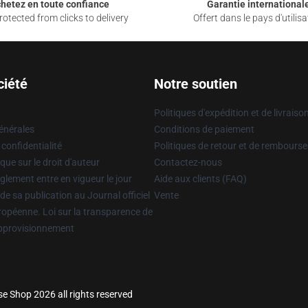
hetez en toute confiance
Garantie international
otected from clicks to delivery
Offert dans le pays d'utilisa
ciété
Notre soutien
Politiques d'expédition et de livraiso
énérales
Conditions de paiement
 confidentialité
Politiques de retour et de rembours
que sur le droit d'auteur
Contactez-nous
glement entre en vigueur le jour
Aide aux clients (FAQ)
 de sa publication au Journal officiel
Vente
uropéenne. Loi sur la transparence de
approvisionnement
e Shop 2026 all rights reserved