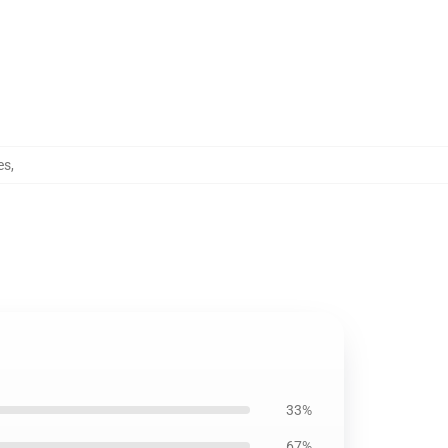
es
,
33%
67%