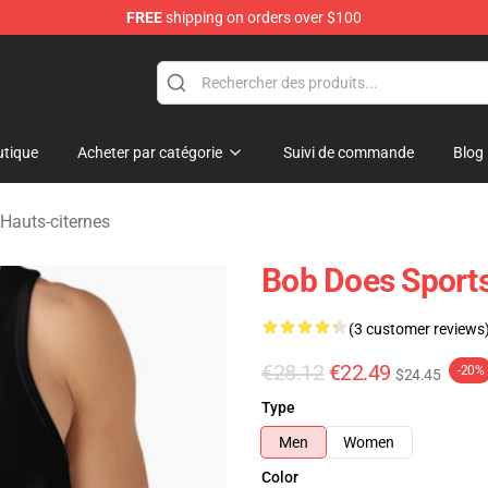
FREE
shipping on orders over $100
chandise Shop
tique
Acheter par catégorie
Suivi de commande
Blog
Hauts-citernes
Bob Does Sports
(3 customer reviews
€28.12
€22.49
-20%
$24.45
Type
Men
Women
Color