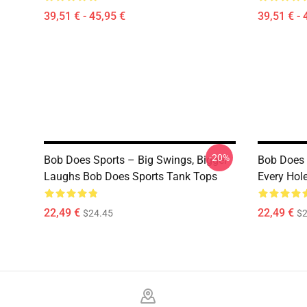
39,51 € - 45,95 €
39,51 € - 
-20%
Bob Does Sports – Big Swings, Bigger
Bob Does 
Laughs Bob Does Sports Tank Tops
Every Hol
22,49 €
22,49 €
$24.45
$2
Footer