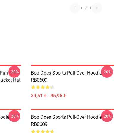
1
/
1
-20%
-20%
 Fun On
Bob Does Sports Pull-Over Hoodie
Bucket Hat
RB0609
39,51 € - 45,95 €
-20%
-20%
oodie
Bob Does Sports Pull-Over Hoodie
RB0609