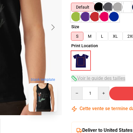
Default
Size
S
M
L
XL
2X
Print Location
Voir le guide des tailles
blank template
Quantity
Cette vente se termine 
Deliver to United States