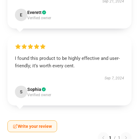
Sep 21, 2024
Everett
E
Verified owner
I found this product to be highly effective and user-
friendly; it’s worth every cent.
Sep 7, 2024
Sophia
S
Verified owner
Write your review
1
/
1