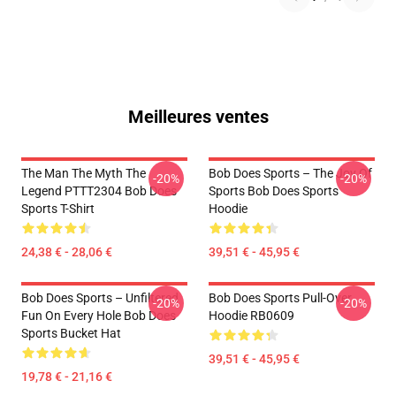
Meilleures ventes
The Man The Myth The
Bob Does Sports – The Joy Of
-20%
-20%
Legend PTTT2304 Bob Does
Sports Bob Does Sports
Sports T-Shirt
Hoodie
24,38 € - 28,06 €
39,51 € - 45,95 €
Bob Does Sports – Unfiltered
Bob Does Sports Pull-Over
-20%
-20%
Fun On Every Hole Bob Does
Hoodie RB0609
Sports Bucket Hat
39,51 € - 45,95 €
19,78 € - 21,16 €