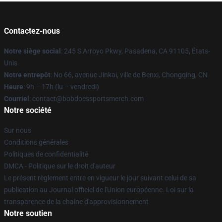
Contactez-nous
Notre siège social
: 245 S Arroyo Pkwy, Pasadena, CA 91105, États-
Unis
Notre entrepôt
: No 66, avenue Jinkai, ville de Benxi, Chongqing, CN
Heure
: 9h – 17h (lu – vendredi)
Courriel
: contact@bobdoessportsmerch.com
Notre société
Sur nous
Conditions générales
Politiques de confidentialité
DMCA - Politique sur le droit d'auteur
Le présent règlement entre en vigueur le jour suivant celui de sa
publication au Journal officiel de l'Union européenne. Loi sur la
transparence de la chaîne d'approvisionnement
Notre soutien