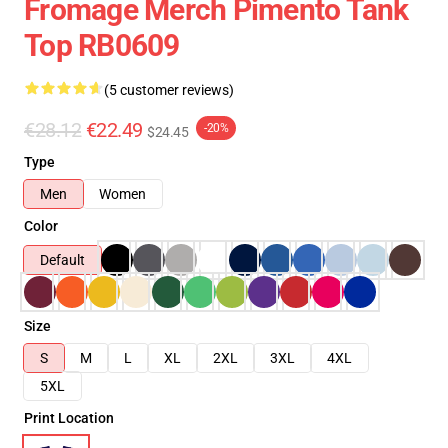
Fromage Merch Pimento Tank
Top RB0609
(5 customer reviews)
€28.12
€22.49
-20%
$24.45
Type
Men
Women
Color
Default
Size
S
M
L
XL
2XL
3XL
4XL
5XL
Print Location