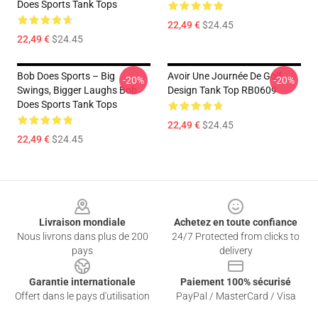
Does Sports Tank Tops
22,49 €
$24.45
22,49 €
$24.45
Bob Does Sports – Big
Avoir Une Journée De Golf
-20%
-20%
Swings, Bigger Laughs Bob
Design Tank Top RB0609
Does Sports Tank Tops
22,49 €
$24.45
22,49 €
$24.45
Footer
Livraison mondiale
Achetez en toute confiance
Nous livrons dans plus de 200
24/7 Protected from clicks to
pays
delivery
Garantie internationale
Paiement 100% sécurisé
Offert dans le pays d'utilisation
PayPal / MasterCard / Visa