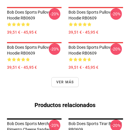
Bob Does Sports Pullover
Bob Does Sports Pullover
-20%
-20%
Hoodie RB0609
Hoodie RB0609
39,51 € - 45,95 €
39,51 € - 45,95 €
Bob Does Sports Pullover
Bob Does Sports Pullover
-20%
-20%
Hoodie RB0609
Hoodie RB0609
39,51 € - 45,95 €
39,51 € - 45,95 €
VER MÁS
Productos relacionados
Bob Does Sports Merch
Bob Does Sports Tirar Blanket
-20%
-20%
Pimento Cheese Sandwich
RB0609