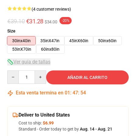
(4 customer reviews)
€39.10
€31.28
-20%
$34.00
Size
30inx40in
35inX47in
45inX60in
50inx60in
53inX70in
60inx80in
Ver guía de tallas
Quantity
AÑADIR AL CARRITO
Esta venta termina en
01
:
47
:
54
Deliver to United States
Cost to ship:
$6.99
Standard - Order today to get by
Aug. 14 - Aug. 21