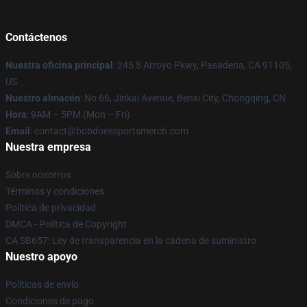
Contáctenos
Nuestra oficina principal
: 245 S Arroyo Pkwy, Pasadena, CA 91105,
US
Nuestro almacén
: No 66, Jinkai Avenue, Benxi City, Chongqing, CN
Hora
: 9AM – 5PM (Mon – Fri)
Email
: contact@bobdoessportsmerch.com
Nuestra empresa
Sobre nosotros
Términos y condiciones
Política de privacidad
DMCA - Política de Copyright
CA SB657: Ley de transparencia en la cadena de suministro
Nuestro apoyo
Políticas de envío
Condiciones de pago