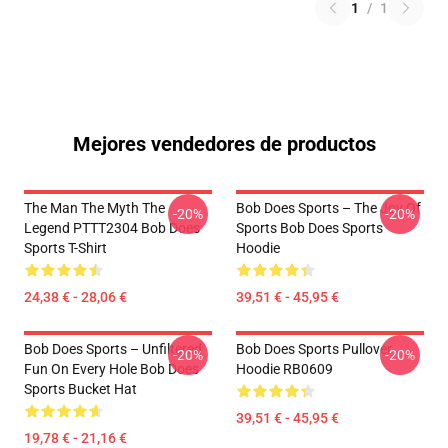
1
/
1
Mejores vendedores de productos
The Man The Myth The
Bob Does Sports – The Joy Of
-20%
-20%
Legend PTTT2304 Bob Does
Sports Bob Does Sports
Sports T-Shirt
Hoodie
24,38 € - 28,06 €
39,51 € - 45,95 €
Bob Does Sports – Unfiltered
Bob Does Sports Pullover
-20%
-20%
Fun On Every Hole Bob Does
Hoodie RB0609
Sports Bucket Hat
39,51 € - 45,95 €
19,78 € - 21,16 €