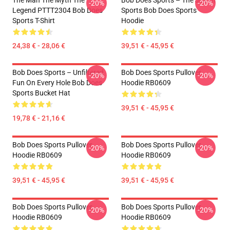
The Man The Myth The
Bob Does Sports – The Joy Of
-20%
-20%
Legend PTTT2304 Bob Does
Sports Bob Does Sports
Sports T-Shirt
Hoodie
24,38 € - 28,06 €
39,51 € - 45,95 €
Bob Does Sports – Unfiltered
Bob Does Sports Pullover
-20%
-20%
Fun On Every Hole Bob Does
Hoodie RB0609
Sports Bucket Hat
39,51 € - 45,95 €
19,78 € - 21,16 €
Bob Does Sports Pullover
Bob Does Sports Pullover
-20%
-20%
Hoodie RB0609
Hoodie RB0609
39,51 € - 45,95 €
39,51 € - 45,95 €
Bob Does Sports Pullover
Bob Does Sports Pullover
-20%
-20%
Hoodie RB0609
Hoodie RB0609