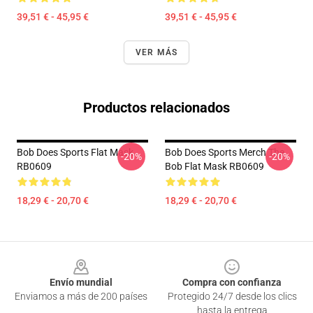
39,51 € - 45,95 €
39,51 € - 45,95 €
VER MÁS
Productos relacionados
Bob Does Sports Flat Mask
Bob Does Sports Merch The
-20%
-20%
RB0609
Bob Flat Mask RB0609
18,29 € - 20,70 €
18,29 € - 20,70 €
Footer
Envío mundial
Compra con confianza
Enviamos a más de 200 países
Protegido 24/7 desde los clics
hasta la entrega