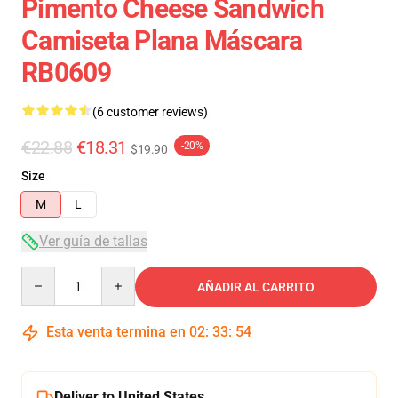
Pimento Cheese Sandwich
Camiseta Plana Máscara
RB0609
(6 customer reviews)
€22.88
€18.31
-20%
$19.90
Size
M
L
Ver guía de tallas
Quantity
AÑADIR AL CARRITO
Esta venta termina en
02
:
33
:
54
Deliver to United States