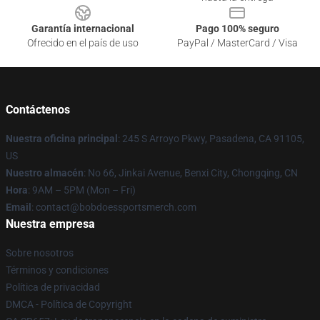
Garantía internacional
Pago 100% seguro
Ofrecido en el país de uso
PayPal / MasterCard / Visa
Contáctenos
Nuestra oficina principal
: 245 S Arroyo Pkwy, Pasadena, CA 91105,
US
Nuestro almacén
: No 66, Jinkai Avenue, Benxi City, Chongqing, CN
Hora
: 9AM – 5PM (Mon – Fri)
Email
: contact@bobdoessportsmerch.com
Nuestra empresa
Sobre nosotros
Términos y condiciones
Política de privacidad
DMCA - Política de Copyright