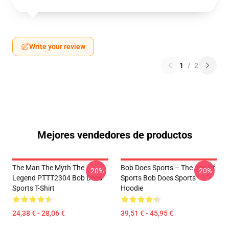
Write your review
1
/
2
Mejores vendedores de productos
The Man The Myth The
Bob Does Sports – The Joy Of
-20%
-20%
Legend PTTT2304 Bob Does
Sports Bob Does Sports
Sports T-Shirt
Hoodie
24,38 € - 28,06 €
39,51 € - 45,95 €