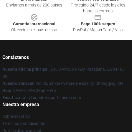
Enviamos a más de 200 países
Protegido 24/7 desde los clics
hasta la entrega
Garantía internacional
Pago 100% seguro
Ofrecido en el país de uso
PayPal / MasterCard / Visa
Contáctenos
Nuestra oficina principal
: 245 S Arroyo Pkwy, Pasadena, CA 91105,
US
Nuestro almacén
: No 66, Jinkai Avenue, Benxi City, Chongqing, CN
Hora
: 9AM – 5PM (Mon – Fri)
Email
: contact@bobdoessportsmerch.com
Nuestra empresa
Sobre nosotros
Términos y condiciones
Política de privacidad