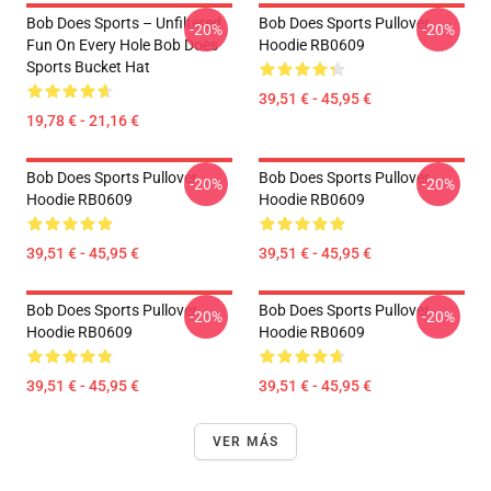
Bob Does Sports – Unfiltered
Bob Does Sports Pullover
-20%
-20%
Fun On Every Hole Bob Does
Hoodie RB0609
Sports Bucket Hat
39,51 € - 45,95 €
19,78 € - 21,16 €
Bob Does Sports Pullover
Bob Does Sports Pullover
-20%
-20%
Hoodie RB0609
Hoodie RB0609
39,51 € - 45,95 €
39,51 € - 45,95 €
Bob Does Sports Pullover
Bob Does Sports Pullover
-20%
-20%
Hoodie RB0609
Hoodie RB0609
39,51 € - 45,95 €
39,51 € - 45,95 €
VER MÁS