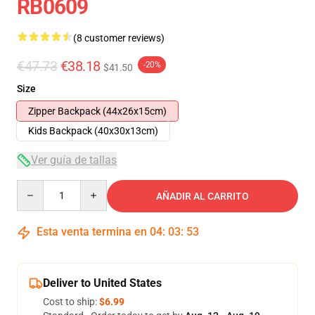
RB0609
(8 customer reviews)
€47.73
€38.18
-20%
$41.50
Size
Zipper Backpack (44x26x15cm)
Kids Backpack (40x30x13cm)
Ver guía de tallas
Quantity
AÑADIR AL CARRITO
Esta venta termina en
04
:
03
:
53
Deliver to United States
Cost to ship:
$6.99