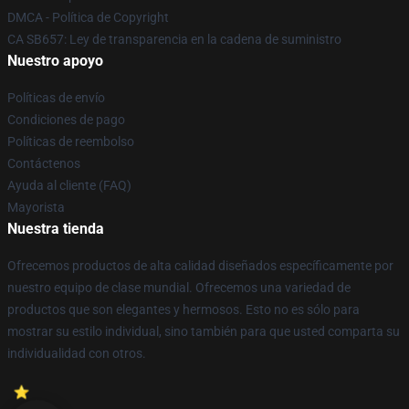
DMCA - Política de Copyright
CA SB657: Ley de transparencia en la cadena de suministro
Nuestro apoyo
Políticas de envío
Condiciones de pago
Políticas de reembolso
Contáctenos
Ayuda al cliente (FAQ)
Mayorista
Nuestra tienda
Ofrecemos productos de alta calidad diseñados específicamente por
nuestro equipo de clase mundial. Ofrecemos una variedad de
productos que son elegantes y hermosos. Esto no es sólo para
mostrar su estilo individual, sino también para que usted comparta su
individualidad con otros.