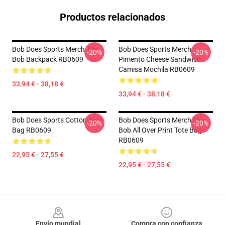
Productos relacionados
Bob Does Sports Merch The
Bob Does Sports Merch
-20%
-20%
Bob Backpack RB0609
Pimento Cheese Sandwich
Camisa Mochila RB0609
33,94 € - 38,18 €
33,94 € - 38,18 €
Bob Does Sports Cotton Tote
Bob Does Sports Merch The
-20%
-20%
Bag RB0609
Bob All Over Print Tote Bag
RB0609
22,95 € - 27,55 €
22,95 € - 27,55 €
Footer
Envío mundial
Compra con confianza