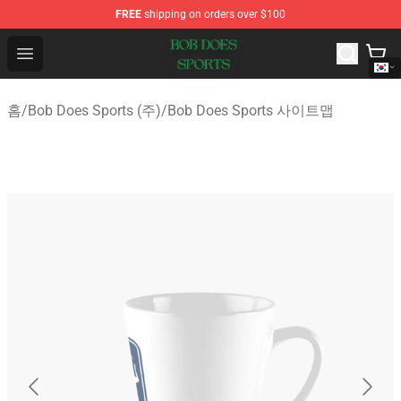
FREE
shipping on orders over $100
Bob Does Sports Store - Official Bob Does Sports Merch
Open menu
홈
/
Bob Does Sports (주)
/
Bob Does Sports 사이트맵