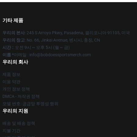
기타 제품
우리의 본사
: 245 S Arroyo Pkwy, Pasadena, 캘리포니아 91105, 미국
우리의 창고
: No. 66, Jinkai Avenue, 벤시시, 충칭, CN
시간 :
: 오전 9시 ~ 오후 5시 (월 ~ 금)
이름 *
이메일 : info@bobdoessportsmerch.com
우리의 회사
제품 정보
이용 약관
개인 정보 정책
DMCA - 저작권 정책
모델 번호: 공급망 투명성 행위
우리의 지원
배송 및 배송 정책
지불 기간