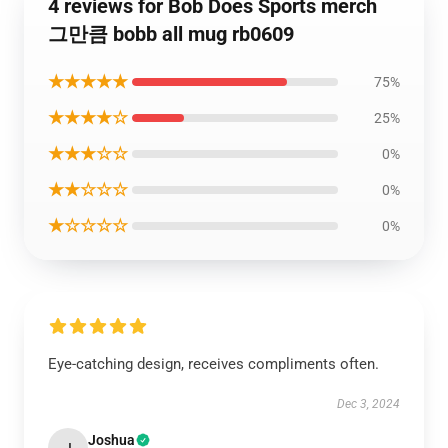
4 reviews for Bob Does Sports merch
그만큼 bobb all mug rb0609
★★★★★
75%
★★★★☆
25%
★★★☆☆
0%
★★☆☆☆
0%
★☆☆☆☆
0%
Eye-catching design, receives compliments often.
Dec 3, 2024
Joshua