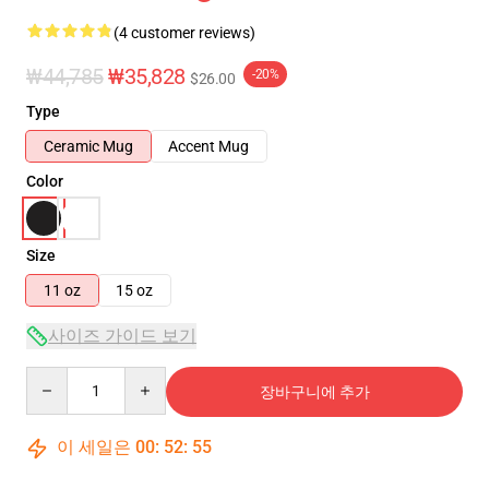
(4 customer reviews)
₩44,785
₩35,828
-20%
$26.00
Type
Ceramic Mug
Accent Mug
Color
Size
11 oz
15 oz
사이즈 가이드 보기
Quantity
장바구니에 추가
이 세일은
00
:
52
:
54