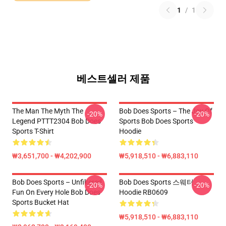
1
/
1
베스트셀러 제품
The Man The Myth The
Bob Does Sports – The Joy Of
-20%
-20%
Legend PTTT2304 Bob Does
Sports Bob Does Sports
Sports T-Shirt
Hoodie
₩3,651,700 - ₩4,202,900
₩5,918,510 - ₩6,883,110
Bob Does Sports – Unfiltered
Bob Does Sports 스웨터
-20%
-20%
Fun On Every Hole Bob Does
Hoodie RB0609
Sports Bucket Hat
₩5,918,510 - ₩6,883,110