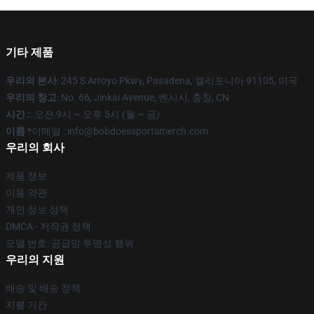
기타 제품
우리의 본사
: 245 S Arroyo Pkwy, Pasadena, 캘리포니아 91105, 미국
우리의 창고
: No. 66, Jinkai Avenue, 벤시시, 충칭, CN
시간 :
: 오전 9시 ~ 오후 5시 (월 ~ 금)
이름 *
이메일 : info@bobdoessportsmerch.com
우리의 회사
제품 정보
이용 약관
개인 정보 정책
DMCA - 저작권 정책
모델 번호: 공급망 투명성 행위
우리의 지원
배송 및 배송 정책
지불 기간