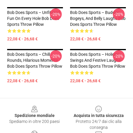
Bob Does Sports – Unfiltered
Bob Does Sports – Buddies,
-20%
-20%
Fun On Every Hole Bob Does
Bogeys, And Belly Laughs Bob
Sports Throw Pillow
Does Sports Throw Pillow
22,08 € - 26,68 €
22,08 € - 26,68 €
Bob Does Sports – Chill
Bob Does Sports – Holiday
-20%
-20%
Rounds, Hilarious Moments
Swings And Festive Laughs
Bob Does Sports Throw Pillow
Bob Does Sports Throw Pillow
22,08 € - 26,68 €
22,08 € - 26,68 €
Footer
Spedizione mondiale
Acquista in tutta sicurezza
Spediamo in oltre 200 paesi
Protetto 24/7 dai clic alla
consegna