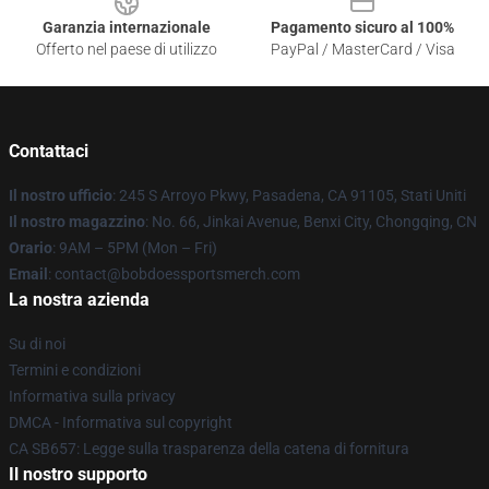
Garanzia internazionale
Pagamento sicuro al 100%
Offerto nel paese di utilizzo
PayPal / MasterCard / Visa
Contattaci
Il nostro ufficio
: 245 S Arroyo Pkwy, Pasadena, CA 91105, Stati Uniti
Il nostro magazzino
: No. 66, Jinkai Avenue, Benxi City, Chongqing, CN
Orario
: 9AM – 5PM (Mon – Fri)
Email
: contact@bobdoessportsmerch.com
La nostra azienda
Su di noi
Termini e condizioni
Informativa sulla privacy
DMCA - Informativa sul copyright
CA SB657: Legge sulla trasparenza della catena di fornitura
Il nostro supporto