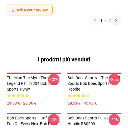
Write your review
1
/
2
I prodotti più venduti
The Man The Myth The
Bob Does Sports – The Joy Of
-20%
-20%
Legend PTTT2304 Bob Does
Sports Bob Does Sports
Sports T-Shirt
Hoodie
24,38 € - 28,06 €
39,51 € - 45,95 €
Bob Does Sports – Unfiltered
Bob Does Sports Pullover
-20%
-20%
Fun On Every Hole Bob Does
Hoodie RB0609