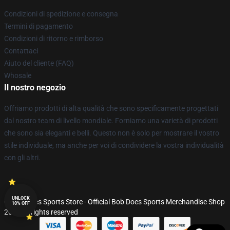
Condizioni di spedizione e consegna
Termini di pagamento
Condizioni di ritorno e rimborso
Contattaci
Aiuto del cliente (FAQ)
Whosale
Il nostro negozio
Offriamo prodotti di alta qualità che sono specificamente progettati
dal nostro team di livello mondiale. Forniamo una varietà di prodotti
che sono sia eleganti e belli. Questo non è solo per mostrare il vostro
stile individuale, ma anche per voi di condividere la vostra individualità
con gli altri.
UNLOCK
© Bob Does Sports Store - Official Bob Does Sports Merchandise Shop
10% OFF
2026 all rights reserved