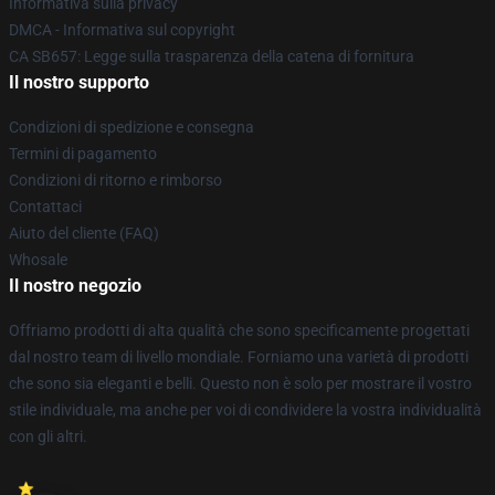
Informativa sulla privacy
DMCA - Informativa sul copyright
CA SB657: Legge sulla trasparenza della catena di fornitura
Il nostro supporto
Condizioni di spedizione e consegna
Termini di pagamento
Condizioni di ritorno e rimborso
Contattaci
Aiuto del cliente (FAQ)
Whosale
Il nostro negozio
Offriamo prodotti di alta qualità che sono specificamente progettati
dal nostro team di livello mondiale. Forniamo una varietà di prodotti
che sono sia eleganti e belli. Questo non è solo per mostrare il vostro
stile individuale, ma anche per voi di condividere la vostra individualità
con gli altri.