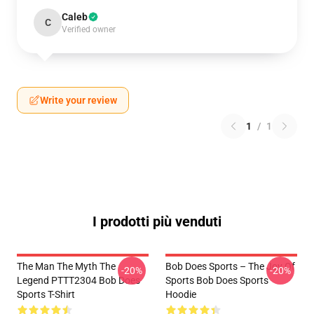
Caleb
C
Verified owner
Write your review
1
/
1
I prodotti più venduti
The Man The Myth The
Bob Does Sports – The Joy Of
-20%
-20%
Legend PTTT2304 Bob Does
Sports Bob Does Sports
Sports T-Shirt
Hoodie