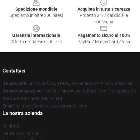
Spedizione mondiale
Acquista in tutta sicurezza
Spediamo in oltre 200 paesi
Protetto 24/7 dai clic alla
consegna
Garanzia internazionale
Pagamento sicuro al 100%
Offerto nel paese di utilizzo
PayPal / MasterCard / Visa
Contattaci
Il nostro ufficio
: 245 S Arroyo Pkwy, Pasadena, CA 91105, Stati Uniti
Il nostro magazzino
: No. 66, Jinkai Avenue, Benxi City, Chongqing, CN
Orario
: 9AM – 5PM (Mon – Fri)
Email
: contact@bobdoessportsmerch.com
La nostra azienda
Su di noi
Termini e condizioni