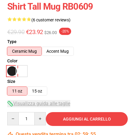
Shirt Tall Mug RB0609
(6 customer reviews)
€29.90
€23.92
-20%
$26.00
Type
Ceramic Mug
Accent Mug
Color
Size
11 oz
15 oz
Visualizza guida alle taglie
Quantity
AGGIUNGI AL CARRELLO
Questa vendita termina tra
02
:
59
:
54