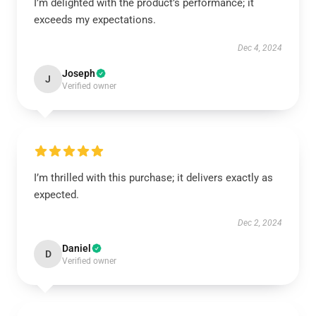
I’m delighted with the product’s performance; it
exceeds my expectations.
Dec 4, 2024
Joseph
J
Verified owner
I’m thrilled with this purchase; it delivers exactly as
expected.
Dec 2, 2024
Daniel
D
Verified owner