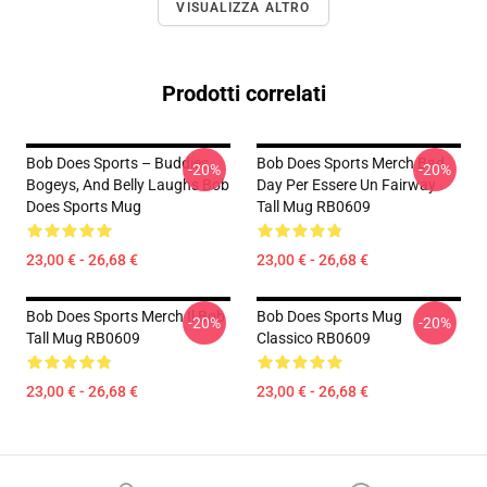
VISUALIZZA ALTRO
Prodotti correlati
Bob Does Sports – Buddies,
Bob Does Sports Merch Bad
-20%
-20%
Bogeys, And Belly Laughs Bob
Day Per Essere Un Fairway
Does Sports Mug
Tall Mug RB0609
23,00 € - 26,68 €
23,00 € - 26,68 €
Bob Does Sports Merch Il Bob
Bob Does Sports Mug
-20%
-20%
Tall Mug RB0609
Classico RB0609
23,00 € - 26,68 €
23,00 € - 26,68 €
Footer