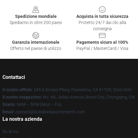
Footer
Spedizione mondiale
Acquista in tutta sicurezza
Spediamo in oltre 200 paesi
Protetto 24/7 dai clic alla
consegna
Garanzia internazionale
Pagamento sicuro al 100%
Offerto nel paese di utilizzo
PayPal / MasterCard / Visa
Contattaci
Il nostro ufficio
: 245 S Arroyo Pkwy, Pasadena, CA 91105, Stati Uniti
Il nostro magazzino
: No. 66, Jinkai Avenue, Benxi City, Chongqing, CN
Orario
: 9AM – 5PM (Mon – Fri)
Email
: contact@bobdoessportsmerch.com
La nostra azienda
Su di noi