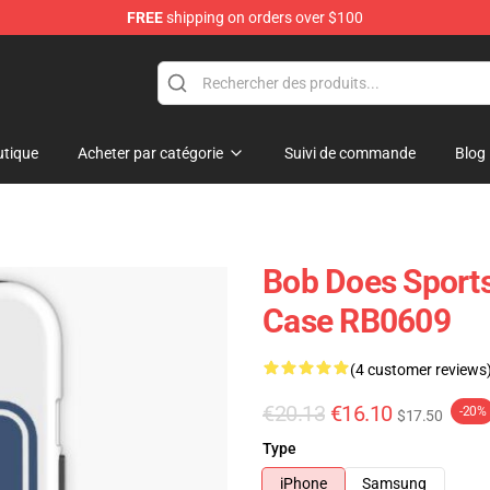
FREE
shipping on orders over $100
chandise Shop
tique
Acheter par catégorie
Suivi de commande
Blog
Bob Does Sport
Case RB0609
(4 customer reviews
€20.13
€16.10
-20%
$17.50
Type
iPhone
Samsung