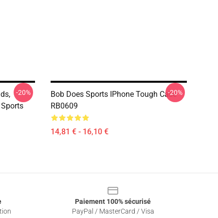
-20%
-20%
ds,
Bob Does Sports IPhone Tough Case
 Sports
RB0609
14,81 € - 16,10 €
e
Paiement 100% sécurisé
tion
PayPal / MasterCard / Visa