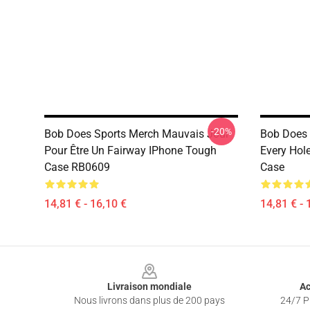
-20%
Bob Does Sports Merch Mauvais Jour
Bob Does 
Pour Être Un Fairway IPhone Tough
Every Hol
Case RB0609
Case
14,81 € - 16,10 €
14,81 € - 
Footer
Livraison mondiale
Ac
Nous livrons dans plus de 200 pays
24/7 Pr