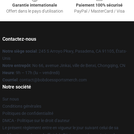
Garantie internationale
Paiement 100% sécurisé
Offert dans le pays d'utilisation
PayPal / MasterCard / Visa
Contactez-nous
Notre siège social
: 245 S Arroyo Pkwy, Pasadena, CA 91105, États-
Unis
Notre entrepôt
: No 66, avenue Jinkai, ville de Benxi, Chongqing, CN
Heure
: 9h – 17h (lu – vendredi)
Courriel
: contact@bobdoessportsmerch.com
Notre société
Sur nous
Conditions générales
Politiques de confidentialité
DMCA - Politique sur le droit d'auteur
Le présent règlement entre en vigueur le jour suivant celui de sa