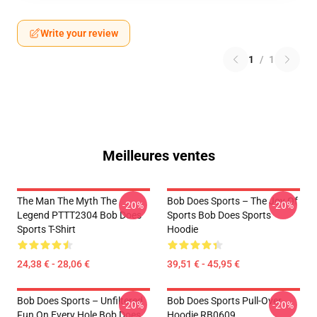
Write your review
1
/
1
Meilleures ventes
The Man The Myth The
Bob Does Sports – The Joy Of
-20%
-20%
Legend PTTT2304 Bob Does
Sports Bob Does Sports
Sports T-Shirt
Hoodie
24,38 € - 28,06 €
39,51 € - 45,95 €
Bob Does Sports – Unfiltered
Bob Does Sports Pull-Over
-20%
-20%
Fun On Every Hole Bob Does
Hoodie RB0609