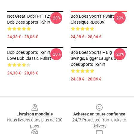
Not Great, Bob! PTTT2304
Bob Does Sports T-Shirt
-20%
-20%
Bob Does Sports T-Shirt
Classique RB0609
24,38 € - 28,06 €
24,38 € - 28,06 €
Bob Does Sports T-Shirt - I
Bob Does Sports – Big
-20%
-20%
Love Bob Classic T-Shirt
Swings, Bigger Laughs Bob
Does Sports T-Shirt
24,38 € - 28,06 €
24,38 € - 28,06 €
Footer
Livraison mondiale
Achetez en toute confiance
Nous livrons dans plus de 200
24/7 Protected from clicks to
pays
delivery