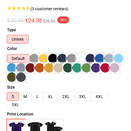
(3 customer reviews)
€30.48
€24.38
-20%
$26.50
Type
Unisex
Color
Default
Size
S
M
L
XL
2XL
3XL
4XL
5XL
Print Location