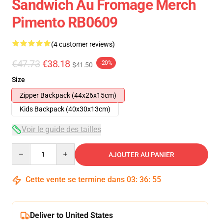
Sandwich Au Fromage Merch
Pimento RB0609
(4 customer reviews)
€47.73
€38.18
-20%
$41.50
Size
Zipper Backpack (44x26x15cm)
Kids Backpack (40x30x13cm)
Voir le guide des tailles
Quantity
AJOUTER AU PANIER
Cette vente se termine dans
03
:
36
:
54
Deliver to United States