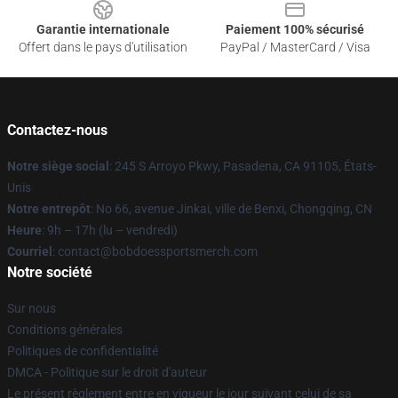
Garantie internationale
Paiement 100% sécurisé
Offert dans le pays d'utilisation
PayPal / MasterCard / Visa
Contactez-nous
Notre siège social
: 245 S Arroyo Pkwy, Pasadena, CA 91105, États-
Unis
Notre entrepôt
: No 66, avenue Jinkai, ville de Benxi, Chongqing, CN
Heure
: 9h – 17h (lu – vendredi)
Courriel
: contact@bobdoessportsmerch.com
Notre société
Sur nous
Conditions générales
Politiques de confidentialité
DMCA - Politique sur le droit d'auteur
Le présent règlement entre en vigueur le jour suivant celui de sa