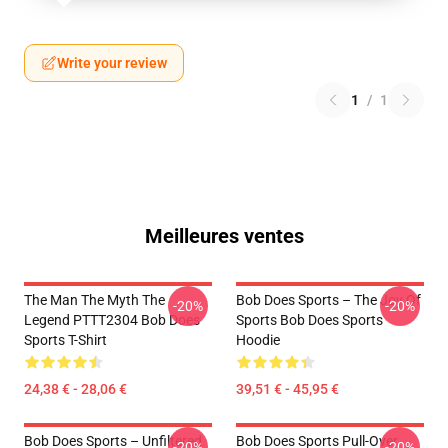
Write your review
1
/
1
Meilleures ventes
The Man The Myth The
Bob Does Sports – The Joy Of
-20%
-20%
Legend PTTT2304 Bob Does
Sports Bob Does Sports
Sports T-Shirt
Hoodie
24,38 € - 28,06 €
39,51 € - 45,95 €
Bob Does Sports – Unfiltered
Bob Does Sports Pull-Over
-20%
-20%