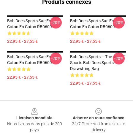
Produits connexes
Bob Does Sports Sac En
Bob Does Sports Sac En
-20%
-20%
Coton En Coton RB0609
Coton En Coton RB0609
22,95 € - 27,55 €
22,95 € - 27,55 €
Bob Does Sports Sac En
Bob Does Sports – The Joy Of
-20%
-20%
Coton En Coton RB0609
Sports Bob Does Sports
Drawstring Bag
22,95 € - 27,55 €
22,95 € - 27,55 €
Footer
Livraison mondiale
Achetez en toute confiance
Nous livrons dans plus de 200
24/7 Protected from clicks to
pays
delivery